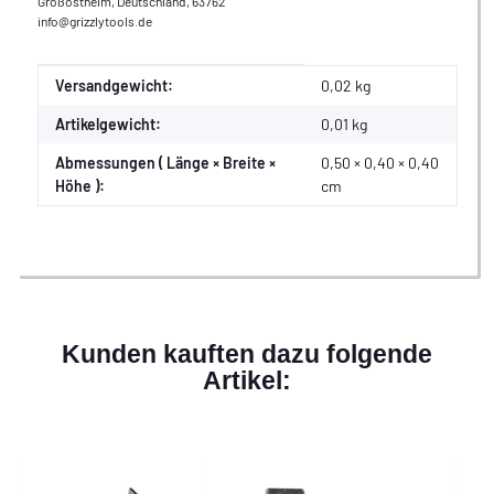
Großostheim, Deutschland, 63762
info@grizzlytools.de
Produkteigenschaft
Wert
Versandgewicht:
0,02 kg
Artikelgewicht:
0,01
kg
Abmessungen ( Länge × Breite ×
0,50 × 0,40 × 0,40
Höhe ):
cm
Kunden kauften dazu folgende
Artikel: