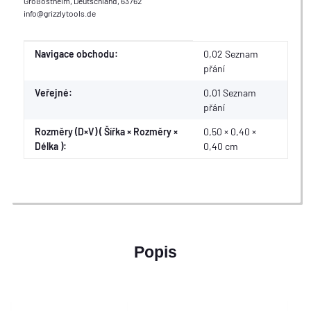
Großostheim, Deutschland, 63762
info@grizzlytools.de
Hodnota
Výrobce
Navigace obchodu:
0,02 Seznam
přání
Veřejné:
0,01
Seznam
přání
Rozměry (D×V) ( Šířka × Rozměry ×
0,50 × 0,40 ×
Délka ):
0,40 cm
Popis