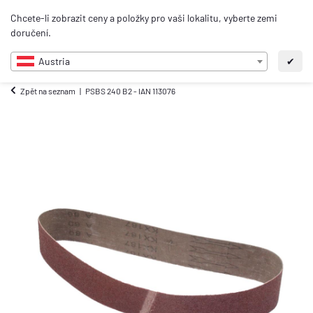
0
Chcete-li zobrazit ceny a položky pro vaši lokalitu, vyberte zemi
CS
doručení.
Austria
✔
Zpět na seznam
PSBS 240 B2 - IAN 113076