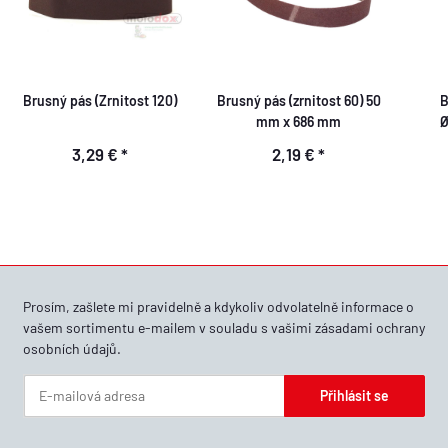
Brusný pás (Zrnitost 120)
Brusný pás (zrnitost 60) 50
B
mm x 686 mm
Ø
3,29 €
*
2,19 €
*
Prosím, zašlete mi pravidelně a kdykoliv odvolatelně informace o
vašem sortimentu e-mailem v souladu s vašimi
zásadami ochrany
osobních údajů
.
Přihlásit se
Zpravodaj Přihlásit se