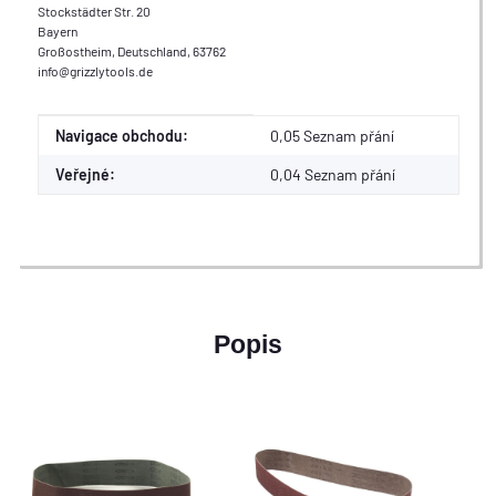
Stockstädter Str. 20
Bayern
Großostheim, Deutschland, 63762
info@grizzlytools.de
Hodnota
Výrobce
Navigace obchodu:
0,05 Seznam přání
Veřejné:
0,04
Seznam přání
Popis