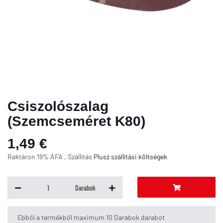
Csiszolószalag
(Szemcseméret K80)
1,49 €
Raktáron 19% ÁFA , Szállítás
Plusz
szállítási költségek
Darabok
x
Ebből a termékből maximum 10 Darabok darabot