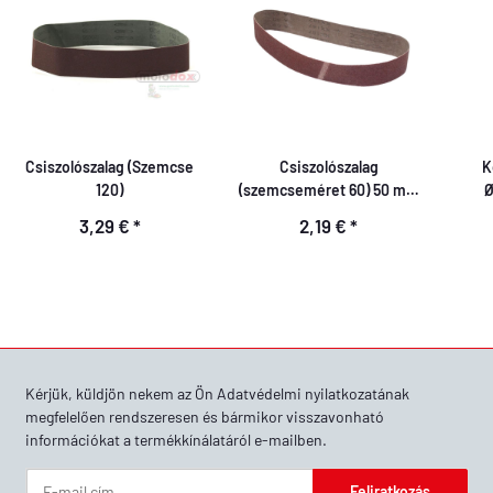
Csiszolószalag (Szemcse
Csiszolószalag
K
120)
(szemcseméret 60) 50 mm
Ø
x 686 mm
3,29 €
*
2,19 €
*
Kérjük, küldjön nekem az Ön
Adatvédelmi nyilatkozatának
megfelelően rendszeresen és bármikor visszavonható
információkat a termékkínálatáról e-mailben.
Feliratkozás