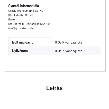
Gyártói információk:
Grizzly Tools GmbH & Co. KG
Stockstädter Str. 20
Bayern
Großostheim, Deutschland, 63762
info@grizzlytools.de
Érték
Gyártó
Bolt navigáció:
0,05 Kívánságlista
Nyilvános:
0,04
Kívánságlista
Leírás