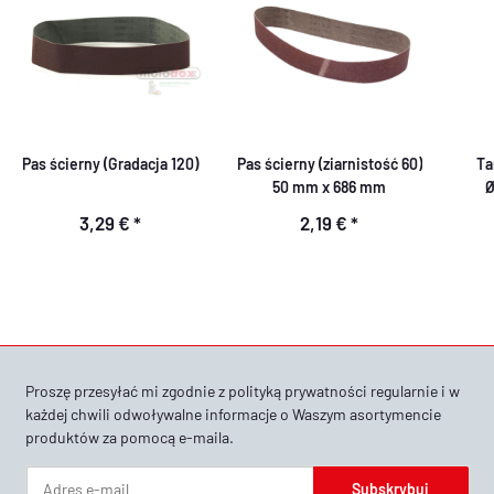
Pas ścierny (Gradacja 120)
Pas ścierny (ziarnistość 60)
Ta
50 mm x 686 mm
Ø
3,29 €
*
2,19 €
*
Proszę przesyłać mi zgodnie z
polityką prywatności
regularnie i w
każdej chwili odwoływalne informacje o Waszym asortymencie
produktów za pomocą e-maila.
Subskrybuj