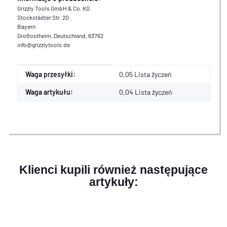
Grizzly Tools GmbH & Co. KG
Stockstädter Str. 20
Bayern
Großostheim, Deutschland, 63762
info@grizzlytools.de
Cecha produktu
Wartość
Waga przesyłki:
0,05 Lista życzeń
Waga artykułu:
0,04
Lista życzeń
Klienci kupili również następujące
artykuły: