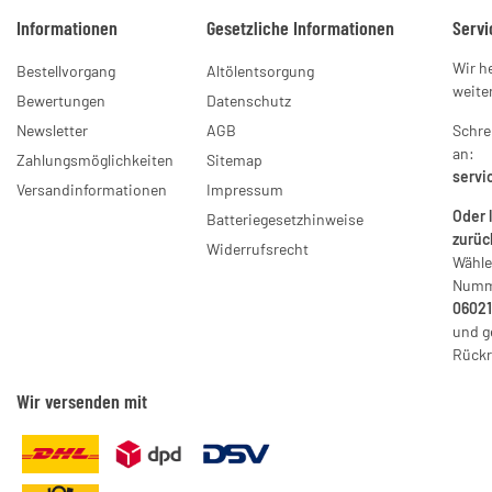
Informationen
Gesetzliche Informationen
Servi
Wir h
Bestellvorgang
Altölentsorgung
weiter
Bewertungen
Datenschutz
Newsletter
AGB
Schre
an:
Zahlungsmöglichkeiten
Sitemap
servi
Versandinformationen
Impressum
Oder 
Batteriegesetzhinweise
zurüc
Widerrufsrecht
Wähle
Numm
06021
und g
Rückr
Wir versenden mit