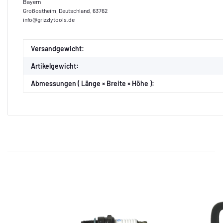
Bayern
Großostheim, Deutschland, 63762
info@grizzlytools.de
Produkteigenschaft
Wert
Versandgewicht:
Artikelgewicht:
Abmessungen ( Länge × Breite × Höhe ):