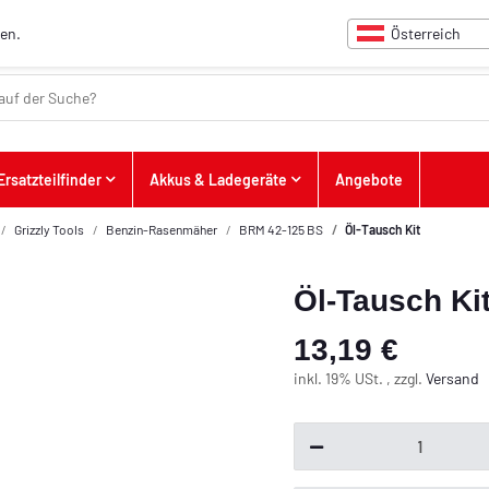
Österreich
hen.
Ersatzteilfinder
Akkus & Ladegeräte
Angebote
Grizzly Tools
Benzin-Rasenmäher
BRM 42-125 BS
Öl-Tausch Kit
Öl-Tausch Ki
13,19 €
inkl. 19% USt. , zzgl.
Versand