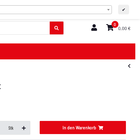
DE
FAQ/Kontakt
A+
A-
✔
0
0,00 €
t
In den Warenkorb
Stk