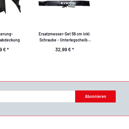
gerung-
Ersatzmesser-Set 56 cm inkl.
nabdeckung
Schraube - Unterlegscheibe
Scheibe - Messerflansch"
39 €
*
32,99 €
*
Abonnieren