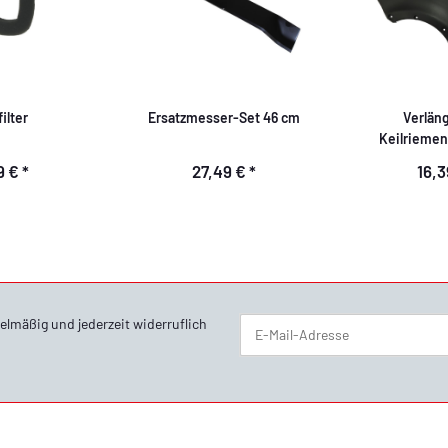
ilter
Ersatzmesser-Set 46 cm
Verlän
Keilrieme
9 €
*
27,49 €
*
16,
elmäßig und jederzeit widerruflich
Newsletter Abonnieren