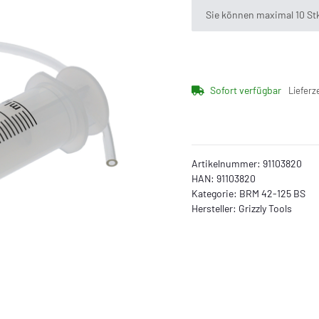
x
Sie können maximal 10 Stk
Sofort verfügbar
Lieferz
Artikelnummer:
91103820
HAN:
91103820
Kategorie:
BRM 42-125 BS
Hersteller:
Grizzly Tools