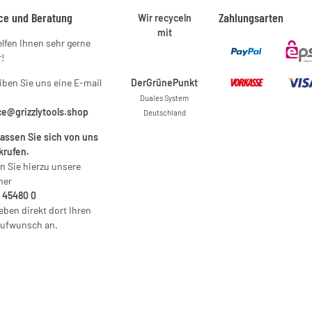
ce und Beratung
Zahlungsarten
Wir recyceln
mit
elfen Ihnen sehr gerne
!
iben Sie uns eine E-mail
DerGrünePunkt
Duales System
ce@grizzlytools.shop
Deutschland
lassen Sie sich von uns
krufen.
n Sie hierzu unsere
er
 45480 0
eben direkt dort Ihren
ufwunsch an.