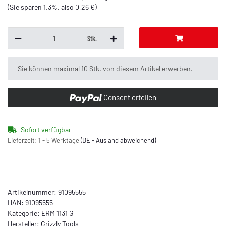
(Sie sparen
1.3%
, also
0,26 €
)
Stk.
x
Sie können maximal 10 Stk. von diesem Artikel erwerben.
Consent erteilen
Sofort verfügbar
Lieferzeit:
1 - 5 Werktage
(DE - Ausland abweichend)
Artikelnummer:
91095555
HAN:
91095555
Kategorie:
ERM 1131 G
Hersteller:
Grizzly Tools