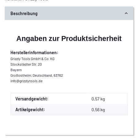
Beschreibung
Angaben zur Produktsicherheit
Herstellerinformationen:
Grizzly Tools GmbH & Co. KG
Stockstädter Str. 20
Bayern
Großostheim, Deutschland, 63762
info@grizzlytools.de
Produkteigenschaft
Wert
Versandgewicht:
0,57 kg
Artikelgewicht:
0,56
kg