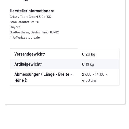
Herstellerinformationen:
Grizzly Tools GmbH & Co. KG
Stockstädter Str. 20
Bayern
Großostheim, Deutschland, 63762
info@grizzlytools.de
Produkteigenschaft
Wert
Versandgewicht:
0,20 kg
Artikelgewicht:
0,19
kg
Abmessungen ( Länge × Breite ×
27,50 × 14,00 ×
Höhe ):
4,50 cm