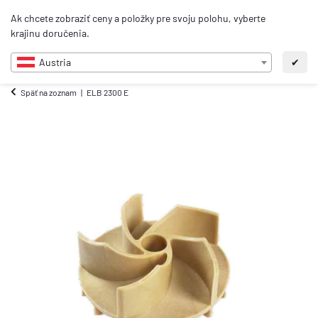
0
Ak chcete zobraziť ceny a položky pre svoju polohu, vyberte
SK
krajinu doručenia.
Austria
✔
Späť na zoznam
ELB 2300 E