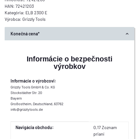
HAN:
72421203
Kategória:
ELB 2300 E
Výrobca:
Grizzly Tools
Konečná cena*
Informácie o bezpečnosti
výrobkov
Informácie o výrobcovi:
Grizzly Tools GmbH & Co. KG
Stockstädter Str. 20
Bayern
Großostheim, Deutschland, 63762
info@grizzlytools.de
Ďalšia konfiguračná skupina
na ďalšiu položku
Navigácia obchodu:
0,17 Zoznam
prianí