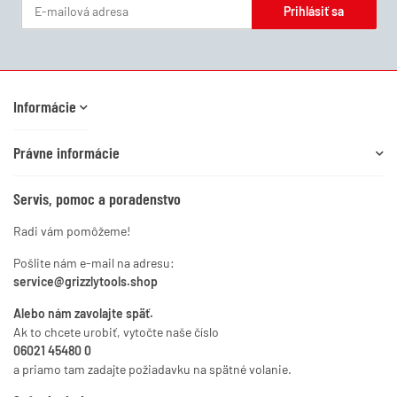
Prihlásiť sa
Newsletter Prihlásiť sa
Informácie
Právne informácie
Servis, pomoc a poradenstvo
Radi vám pomôžeme!
Pošlite nám e-mail na adresu:
service@grizzlytools.shop
Alebo nám zavolajte späť.
Ak to chcete urobiť, vytočte naše číslo
06021 45480 0
a priamo tam zadajte požiadavku na spätné volanie.