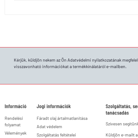
Kérjük, küldjön nekem az Ön
Adatvédelmi nyilatkozatának
megfelel
visszavonható információkat a termékkínálatáról e-mailben.
Információ
Jogi információk
Szolgáltatás, se
tanácsadás
Rendelési
Fáradt olaj ártalmatlanítása
Szívesen segítün
folyamat
Adat védelem
Vélemények
Szolgáltatás feltételei
Küldjön e-mailt 