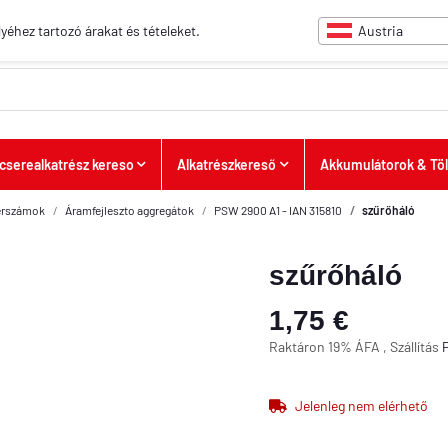
Austria
yéhez tartozó árakat és tételeket.
cserealkatrész kereso
Alkatrészkereső
Akkumulátorok & Töl
zerszámok
Áramfejleszto aggregátok
PSW 2900 A1 - IAN 315810
szűrőháló
szűrőháló
1,75 €
Raktáron 19% ÁFA , Szállítás
Jelenleg nem elérhető