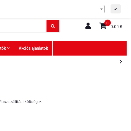
HU
GYIK/Kapcsolat
A+
A-
✔
0
0,00 €
tők
Akciós ajánlatok
Plusz
szállítási költségek