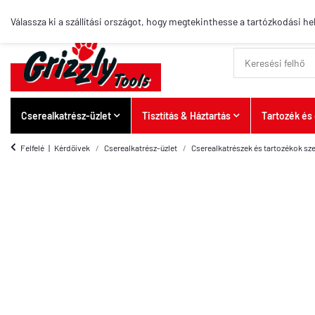
Legjobb cikkek
Válassza ki a szállítási országot, hogy megtekinthesse a tartózkodási hel
Cserealkatrész-üzlet
Tisztítás & Háztartás
Tartozék és 
Felfelé
Kérdőívek
Cserealkatrész-üzlet
Cserealkatrészek és tartozékok s