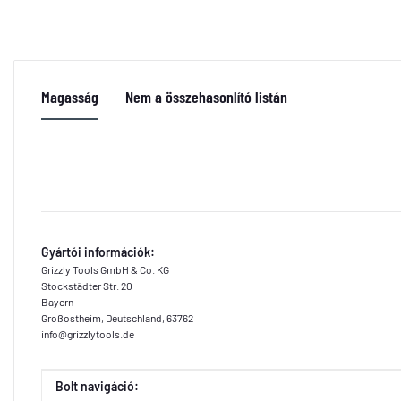
Magasság
Nem a összehasonlító listán
Gyártói információk:
Grizzly Tools GmbH & Co. KG
Stockstädter Str. 20
Bayern
Großostheim, Deutschland, 63762
info@grizzlytools.de
Érték
Gyártó
Bolt navigáció: