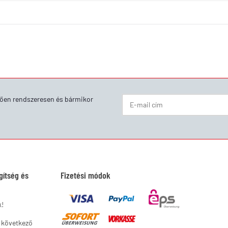
ően rendszeresen és bármikor
Hírlevél Feliratkozás
gítség és
Fizetési módok
k!
a következő