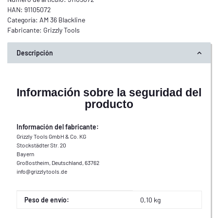
HAN:
91105072
Categoría:
AM 36 Blackline
Fabricante:
Grizzly Tools
Descripción
Información sobre la seguridad del
producto
Información del fabricante:
Grizzly Tools GmbH & Co. KG
Stockstädter Str. 20
Bayern
Großostheim, Deutschland, 63762
info@grizzlytools.de
Propiedad del producto
Valor
Peso de envío:
0,10 kg