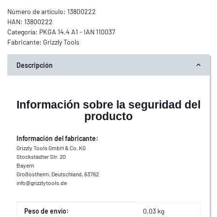
Número de artículo:
13800222
HAN:
13800222
Categoría:
PKGA 14.4 A1 - IAN 110037
Fabricante:
Grizzly Tools
Descripción
Información sobre la seguridad del
producto
Información del fabricante:
Grizzly Tools GmbH & Co. KG
Stockstädter Str. 20
Bayern
Großostheim, Deutschland, 63762
info@grizzlytools.de
Propiedad del producto
Valor
Peso de envío:
0,03 kg