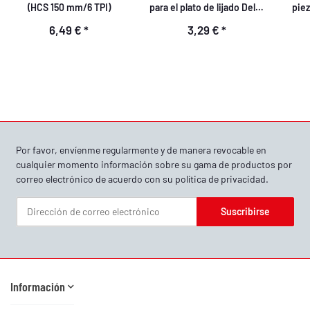
(HCS 150 mm/6 TPI)
para el plato de lijado Delta
piez
(1 X K60, 1 X K80, 1 X K120)
de li
6,49 €
*
3,29 €
*
2
Por favor, envíenme regularmente y de manera revocable en
cualquier momento información sobre su gama de productos por
correo electrónico de acuerdo con su
política de privacidad
.
Suscribirse
Boletín informativo Suscribirse
Información