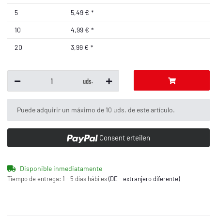
5
5,49 €
*
10
4,99 €
*
20
3,99 €
*
uds.
x
Puede adquirir un máximo de 10 uds. de este artículo.
Consent erteilen
Disponible inmediatamente
Tiempo de entrega:
1 - 5 días hábiles
(DE - extranjero diferente)