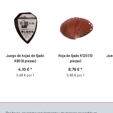
Juego de hojas de lijado
Hoja de lijado K120 (10
Jueg
K80 (6 piezas)
piezas)
4,10 €
*
8,79 €
*
0,68 € por 1
0,88 € por 1
Por favor, envíenme regularmente y de manera revocable en