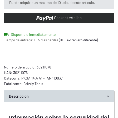
x
Puede adquirir un máximo de 10 uds. de este artículo.
Consent erteilen
Disponible inmediatamente
Tiempo de entrega:
1 - 5 días hábiles
(DE - extranjero diferente)
Número de artículo:
30211076
HAN:
30211076
Categoría:
PKGA 14.4 A1 - IAN 110037
Fabricante:
Grizzly Tools
Descripción
Información sobre la seguridad del