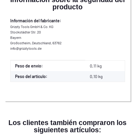
producto
Información del fabricante:
Grizzly Tools GmbH & Co. KG
Stockstädter Str. 20
Bayern
Großostheim, Deutschland, 63762
info@grizzlytools.de
Propiedad del producto
Valor
Peso de envío:
0,11 kg
Peso del artículo:
0,10
kg
Los clientes también compraron los
siguientes artículos: