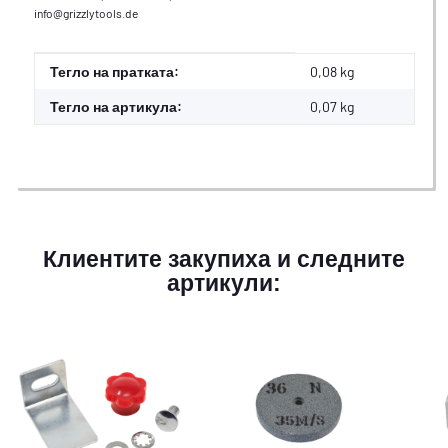
info@grizzlytools.de
#productDetails.itemInformation#
#productDetails.itemValue#
Тегло на пратката:
0,08 kg
Тегло на артикула:
0,07
kg
Клиентите закупиха и следните
артикули: