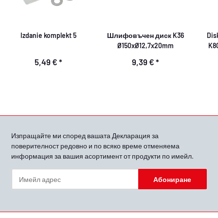
Izdanie komplekt 5
Шлифовъчен диск K36
Dis
Ø150xØ12,7x20mm
K8
5,49 €
*
9,39 €
*
Изпращайте ми според вашата
Декларация за
поверителност
редовно и по всяко време отменяема
информация за вашия асортимент от продукти по имейл.
Абониране
Бюлетин Абониране