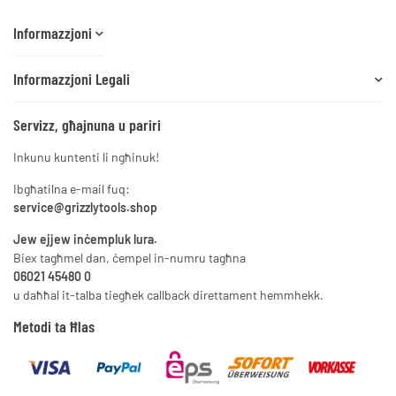
Informazzjoni
Informazzjoni Legali
Servizz, għajnuna u pariri
Inkunu kuntenti li ngħinuk!
Ibgħatilna e-mail fuq:
service@grizzlytools.shop
Jew ejjew inċempluk lura.
Biex tagħmel dan, ċempel in-numru tagħna
06021 45480 0
u daħħal it-talba tiegħek callback direttament hemmhekk.
Metodi ta Ħlas