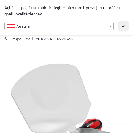
0
Agħżel il-pajjiż tat-tbaħħir tiegħek biex tara l-prezzijiet u l-oġġetti
MT
għall-lokalità tiegħek.
Austria
✔
Lura għal-lista
PNTS 250 A1 - IAN 275344