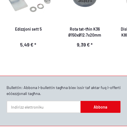
Edizzjoni sett 5
Rota tat-tħin K36
Dis
Ø150xØ12.7x20mm
K8
5,49 €
*
9,39 €
*
Bullettin: Abbona l-bullettin tagħna biex issir taf aktar fuq l-offerti
eċċezzjonali tagħna.
Abbona
Bullettin Abbona