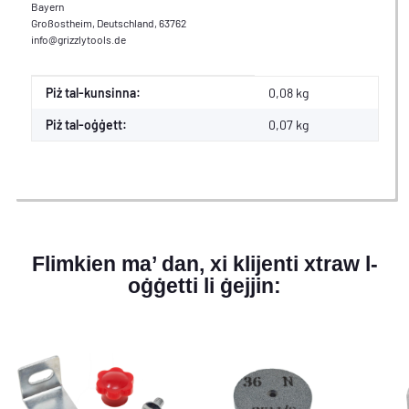
Bayern
Großostheim, Deutschland, 63762
info@grizzlytools.de
#productDetails.itemInformation#
#productDetails.itemValue#
Piż tal-kunsinna:
0,08 kg
Piż tal-oġġett:
0,07
kg
Flimkien ma’ dan, xi klijenti xtraw l-
oġġetti li ġejjin: