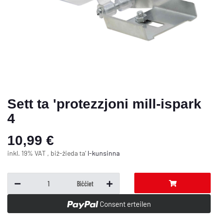
Sett ta 'protezzjoni mill-ispark
4
10,99 €
inkl. 19% VAT , biż-żieda ta'
l-kunsinna
Biċċiet
Consent erteilen