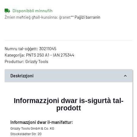
Disponibbli minnufih
Żmien meħtieġ għall-kunsinna:
ġranet**
Pajjiżi barranin
Numru tal-oġġett:
30211045
Kategorija:
PNTS 250 A1 - IAN 275344
Produttur:
Grizzly Tools
Deskrizzjoni
Informazzjoni dwar is-sigurtà tal-
prodott
Informazzjoni dwar il-manifattur:
Grizzly Tools GmbH & Co. KG
Stockstädter Str. 20