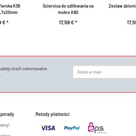
fierska K36
Sciernica do szlifowania na
Zestaw zbiorn
2,7x20mm
mokro K80
9 €
*
17,59 €
*
17,
każdej chwili odwoływalne
.
Newsletter Subskrybuj
 porady
Metody płatności
żemy!
 adres: