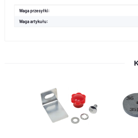
Cecha produktu
Wartość
Waga przesyłki:
Waga artykułu:
K