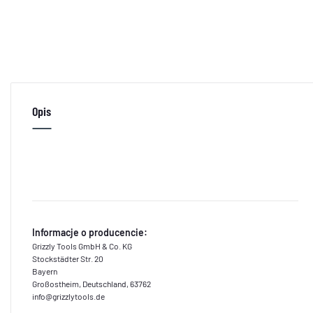
Opis
Informacje o producencie:
Grizzly Tools GmbH & Co. KG
Stockstädter Str. 20
Bayern
Großostheim, Deutschland, 63762
info@grizzlytools.de