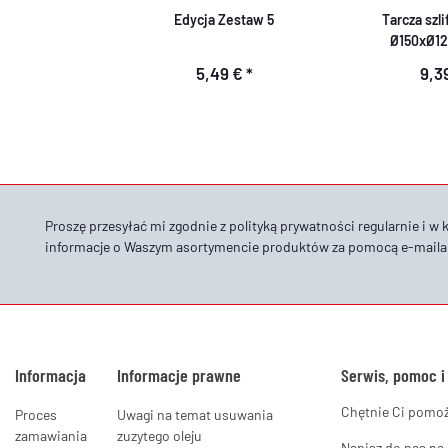
Edycja Zestaw 5
Tarcza szli
Ø150xØ1
5,49 €
*
9,3
Proszę przesyłać mi zgodnie z
polityką prywatności
regularnie i w 
informacje o Waszym asortymencie produktów za pomocą e-maila
Informacja
Informacje prawne
Serwis, pomoc i
Chętnie Ci pomo
Proces
Uwagi na temat usuwania
zamawiania
zuzytego oleju
Napisz do nas na