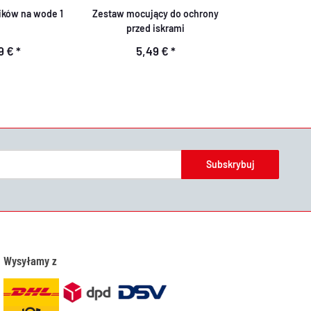
ików na wode 1
Zestaw mocujący do ochrony
przed iskrami
59 €
*
5,49 €
*
Subskrybuj
Wysyłamy z