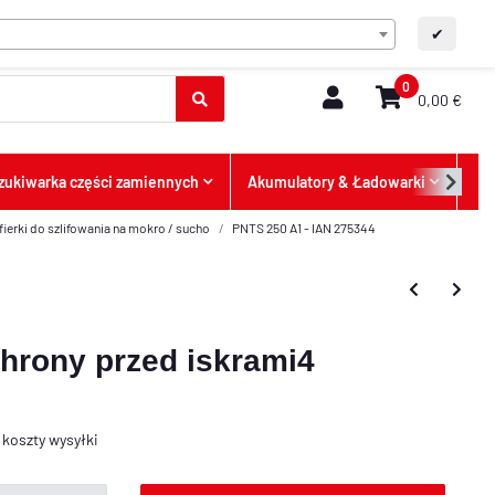
PL
Kontakt
A+
A-
✔
0
0,00 €
ukiwarka części zamiennych
Akumulatory & Ładowarki
Ofe
ifierki do szlifowania na mokro / sucho
PNTS 250 A1 - IAN 275344
hrony przed iskrami4
s
koszty wysyłki