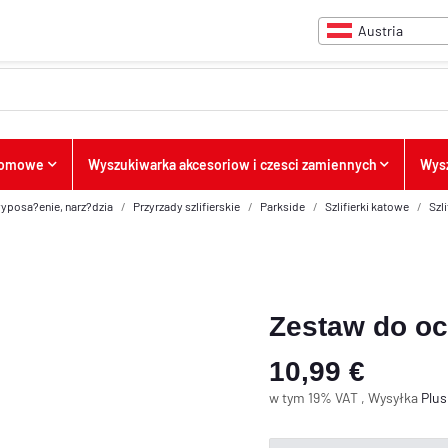
Austria
 domowe
Wyszukiwarka akcesoriow i czesci zamiennych
Wysz
wyposa?enie, narz?dzia
Przyrzady szlifierskie
Parkside
Szlifierki katowe
Szl
Zestaw do oc
10,99 €
w tym 19% VAT , Wysyłka
Plu