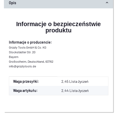
Opis
Informacje o bezpieczeństwie
produktu
Informacje o producencie:
Grizzly Tools GmbH & Co. KG
Stockstädter Str. 20
Bayern
Großostheim, Deutschland, 63762
info@grizzlytools.de
Cecha produktu
Wartość
Waga przesyłki:
2,45 Lista życzeń
Waga artykułu:
2,44
Lista życzeń