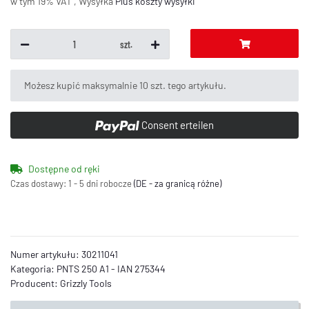
w tym 19% VAT , Wysyłka
Plus
koszty wysyłki
szt.
x
Możesz kupić maksymalnie 10 szt. tego artykułu.
Consent erteilen
Dostępne od ręki
Czas dostawy:
1 - 5 dni robocze
(DE - za granicą różne)
Numer artykułu:
30211041
Kategoria:
PNTS 250 A1 - IAN 275344
Producent:
Grizzly Tools