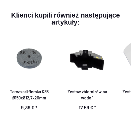
Klienci kupili również następujące
artykuły:
Tarcza szlifierska K36
Zestaw zbiorników na
Zest
Ø150xØ12,7x20mm
wode 1
9,39 €
*
17,59 €
*