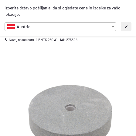
0
Izberite državo pošiljanja, da si ogledate cene in izdelke za vašo
SL
lokacijo.
Austria
✔
Nazaj na seznam
PNTS 250 A1 - IAN 275344