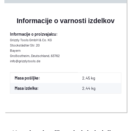
Informacije o varnosti izdelkov
Informacije o proizvajalcu:
Grizzly Tools GmbH & Co. KG
Stockstädter Str. 20
Bayern
Großostheim, Deutschland, 63762
info@grizzlytools.de
#productDetails.itemInformation#
#productDetails.itemValue#
Masa pošiljke:
2,45 kg
Masa izdelka:
2,44
kg