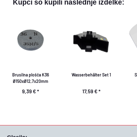
Kupci so kupili naslednje izdelke:
Brusilna plošča K36
Wasserbehälter Set 1
S
Ø150xØ12,7x20mm
9,39 €
*
17,59 €
*