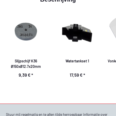
Slijpschijf K36
Watertankset 1
Vonk
Ø150xØ12.7x20mm
9,39 €
*
17,59 €
*
Stuur mij regelmatig en te allen tijde herroepbaar informatie over