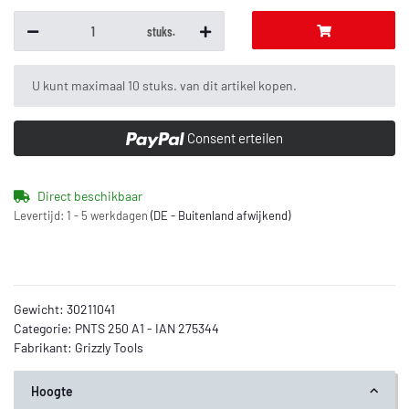
stuks.
x
U kunt maximaal 10 stuks. van dit artikel kopen.
Consent erteilen
Direct beschikbaar
Levertijd:
1 - 5 werkdagen
(DE - Buitenland afwijkend)
Gewicht:
30211041
Categorie:
PNTS 250 A1 - IAN 275344
Fabrikant:
Grizzly Tools
Hoogte