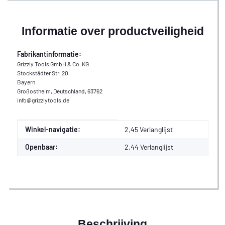
Informatie over productveiligheid
Fabrikantinformatie:
Grizzly Tools GmbH & Co. KG
Stockstädter Str. 20
Bayern
Großostheim, Deutschland, 63762
info@grizzlytools.de
Waarde
Fabrikant
Winkel-navigatie:
2,45 Verlanglijst
Openbaar:
2,44
Verlanglijst
Beschrijving