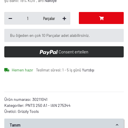
şu dahil: 19% KDV , artı
Nakliye
Parçalar
x
Bu öğeden en çok 10 Parçalar adet alabilirsiniz.
Consent erteilen
Hemen hazır
Teslimat süresi:
1 - 5 iş günü
Yurtdışı
Ürün numarası:
30211041
Kategoriler:
PNTS 250 A1 - IAN 275344
Üretici:
Grizzly Tools
Tanım