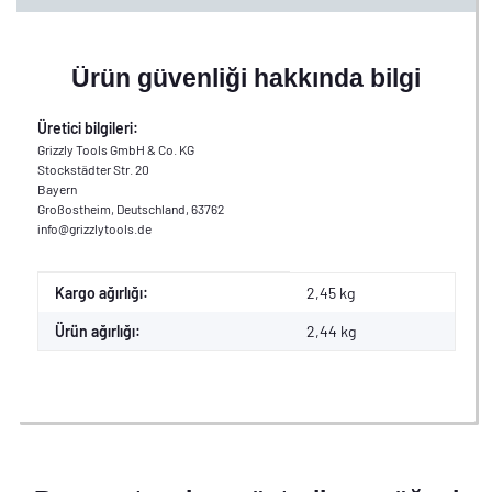
Ürün güvenliği hakkında bilgi
Üretici bilgileri:
Grizzly Tools GmbH & Co. KG
Stockstädter Str. 20
Bayern
Großostheim, Deutschland, 63762
info@grizzlytools.de
#productDetails.itemInformation#
#productDetails.itemValue#
Kargo ağırlığı:
2,45 kg
Ürün ağırlığı:
2,44
kg