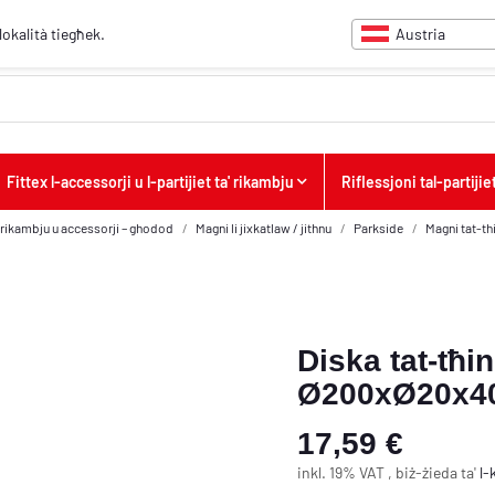
Austria
-lokalità tiegħek.
Fittex l-accessorji u l-partijiet ta' rikambju
Riflessjoni tal-partijiet
a' rikambju u accessorji – ghodod
Magni li jixkatlaw / jithnu
Parkside
Magni tat-th
Diska tat-tħi
Ø200xØ20x
17,59 €
inkl. 19% VAT , biż-żieda ta'
l-