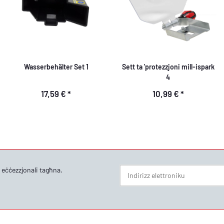
Wasserbehälter Set 1
Sett ta 'protezzjoni mill-ispark
4
17,59 €
*
10,99 €
*
i eċċezzjonali tagħna.
Bullettin Abbona