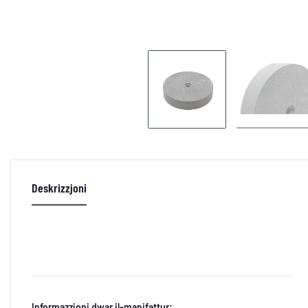
Deskrizzjoni
Informazzjoni dwar il-manifattur: