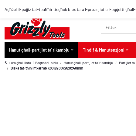
Agħżel il-pajjiż tat-tbaħħir tiegħek biex tara l-prezzijiet u l-oġġetti għall
Hanut ghall-partijiet ta' rikambju
Tindif & Manutenzjoni
Lura għal-lista
Paġna tal-bidu
Hanut ghall-partijiet ta' rikambju
Partijiet t
Diska tat-tħin imxarrab K80 Ø200xØ20x40mm