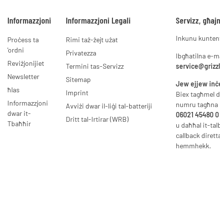
Informazzjoni
Informazzjoni Legali
Servizz, għajn
Inkunu kuntent
Proċess ta
Rimi taż-żejt użat
'ordni
Privatezza
Ibgħatilna e-m
Reviżjonijiet
Termini tas-Servizz
service@grizz
Newsletter
Sitemap
Jew ejjew inċ
ħlas
Imprint
Biex tagħmel d
Informazzjoni
numru tagħna
Avviżi dwar il-liġi tal-batteriji
dwar it-
06021 45480 0
Dritt tal-Irtirar (WRB)
Tbaħħir
u daħħal it-tal
callback diret
hemmhekk.
* Il-prezzijiet kollha jingħataw bil-VAT statutorja inkluża, bl-ispejjeż tal-kunsinna eskluż