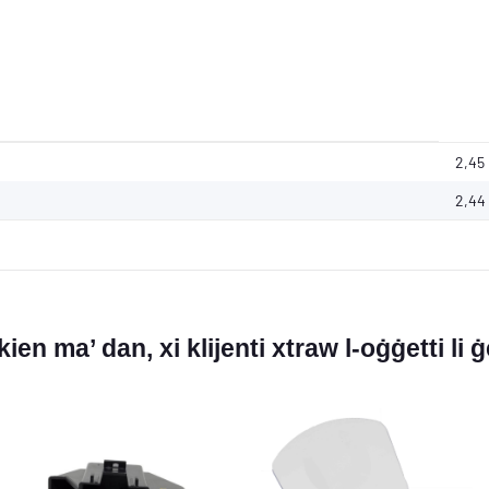
2,45
2,44
ien ma’ dan, xi klijenti xtraw l-oġġetti li ġ