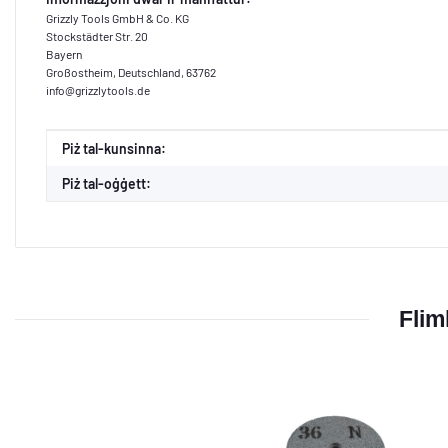
Grizzly Tools GmbH & Co. KG
Stockstädter Str. 20
Bayern
Großostheim, Deutschland, 63762
info@grizzlytools.de
#productDetails.itemInformation#
#productDetails.itemValue#
Piż tal-kunsinna:
Piż tal-oġġett:
Flimk