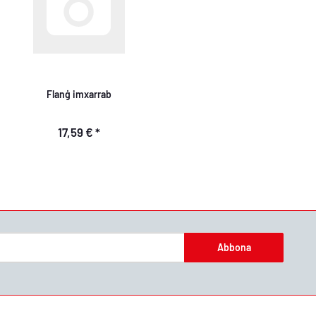
Flanġ imxarrab
17,59 €
*
Abbona