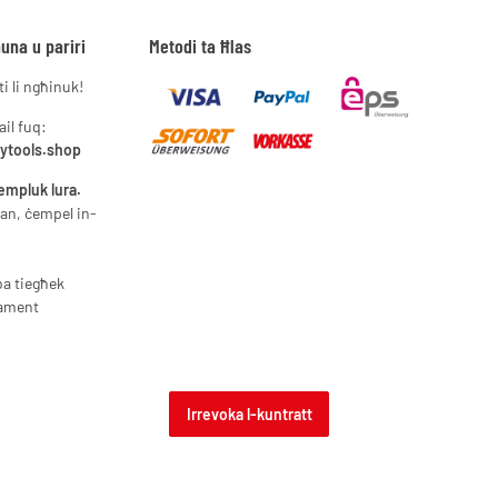
una u pariri
Metodi ta Ħlas
i li ngħinuk!
ail fuq:
lytools.shop
empluk lura.
an, ċempel in-
ba tiegħek
tament
Irrevoka l-kuntratt
i