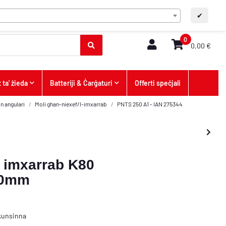
MT
FAQ/Kuntatt
A+
A-
✔
0
0,00 €
 ta' żieda
Batteriji & Ċarġaturi
Offerti speċjali
in angulari
Moli ghan-niexef/l-imxarrab
PNTS 250 A1 - IAN 275344
n imxarrab K80
40mm
kunsinna