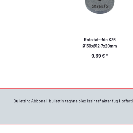
Rota tat-tħin K36
Ø150xØ12.7x20mm
9,39 €
*
Bullettin: Abbona l-bullettin tagħna biex issir taf aktar fuq l-offert