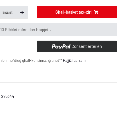
Għall-basket tax-xiri
Biċċiet
 10 Biċċiet minn dan l-oġġett.
Consent erteilen
mien meħtieġ għall-kunsinna:
ġranet**
Pajjiżi barranin
N 275344