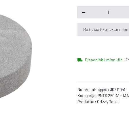
x
Ma tistax tixtri aktar minn
Disponibbli minnufih
Ż
Numru tal-oġġett:
30211041
Kategorija:
PNTS 250 A1 - IA
Produttur:
Grizzly Tools