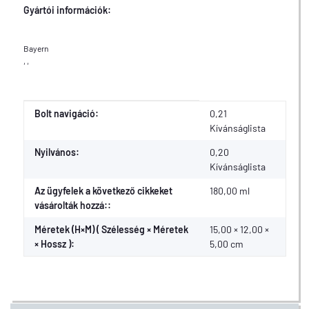
Gyártói információk:
Bayern
, ,
Érték
Gyártó
Bolt navigáció:
0,21
Kívánságlista
Nyilvános:
0,20
Kívánságlista
Az ügyfelek a következő cikkeket
180,00 ml
vásárolták hozzá::
Méretek (H×M) ( Szélesség × Méretek
15,00 × 12,00 ×
× Hossz ):
5,00 cm