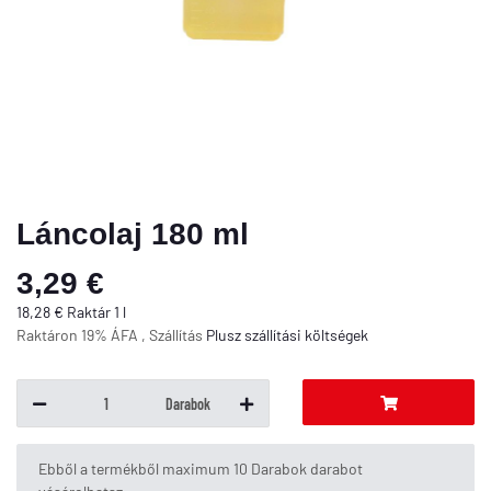
Láncolaj 180 ml
3,29 €
18,28 € Raktár 1 l
Raktáron 19% ÁFA , Szállítás
Plusz
szállítási költségek
Darabok
x
Ebből a termékből maximum 10 Darabok darabot