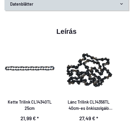
Datenblätter
Leírás
Kette Trilink CL14340TL
Lánc Trilink CL14356TL
25cm
40cm-es önkiszolgáló
csomag
21,99 €
*
27,49 €
*