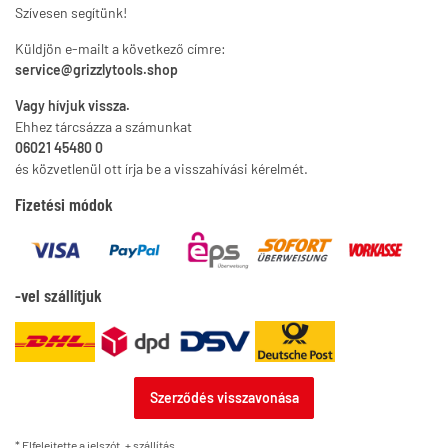
Szívesen segítünk!
Küldjön e-mailt a következő címre:
service@grizzlytools.shop
Vagy hívjuk vissza.
Ehhez tárcsázza a számunkat
06021 45480 0
és közvetlenül ott írja be a visszahívási kérelmét.
Fizetési módok
-vel szállítjuk
Szerződés visszavonása
* Elfelejtette a jelszót, +
szállítás