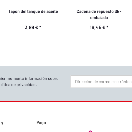
Tapón del tanque de aceite
Cadena de repuesto SB-
embalada
3,99 €
*
16,45 €
*
quier momento información sobre
olítica de privacidad
.
Boletín informativo Suscribirse
 y
Pago