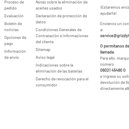
Proceso de
Notas sobre la eliminación de
¡Estaremos enc
pedido
aceites usados
ayudarte!
Evaluación
Declaración de protección de
datos
Boletín de
Envíenos un cor
noticias
Condiciones Generales de
a:
Contratación e informaciones
service@grizzly
Opciones de
del cliente
pago
O permítanos de
Sitemap
Información
llamada.
de envío
Aviso legal
Para ello, marqu
número
Indicaciones sobre la
06021 45480 0
eliminación de las baterías
e ingrese su sol
Derecho de revocación para el
devolución de l
consumidor
directamente allí
* Todos los precios incl. IVA legal., más
envío