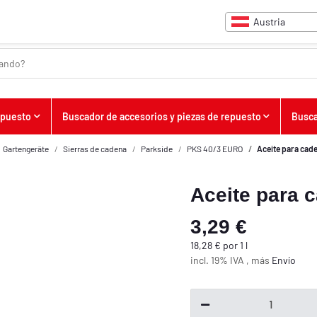
Austria
upuesto
Buscador de accesorios y piezas de repuesto
Busca
Gartengeräte
Sierras de cadena
Parkside
PKS 40/3 EURO
Aceite para cad
Aceite para 
3,29 €
18,28 € por 1 l
incl. 19% IVA , más
Envío