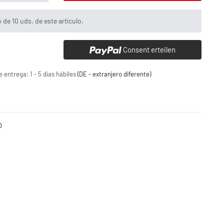
de 10 uds. de este artículo.
Consent erteilen
e entrega:
1 - 5 días hábiles
(DE - extranjero diferente)
0