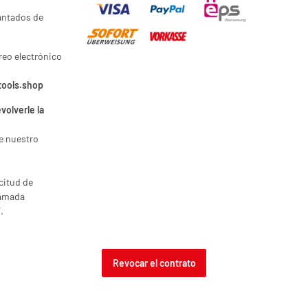
antados de
reo electrónico
tools.shop
volverle la
e nuestro
icitud de
lamada
.
Revocar el contrato