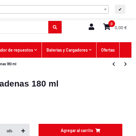
ES
Contacto
A+
A-
✔
0
0,00 €
dor de repuestos
Baterías y Cargadores
Ofertas
enas 180 ml
cadenas 180 ml
Agregar al carrito
uds.