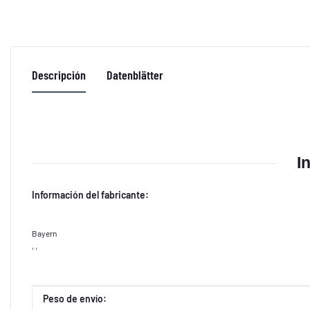
Descripción
Datenblätter
I
Información del fabricante:
Bayern
, ,
Propiedad del producto
Valor
Peso de envío: