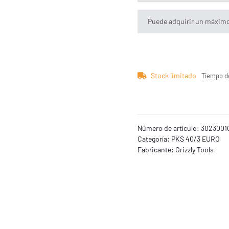
x
Puede adquirir un máximo 
Stock limitado
Tiempo d
Número de artículo:
3023001
Categoría:
PKS 40/3 EURO
Fabricante:
Grizzly Tools