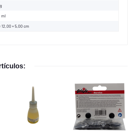
g
 ml
× 12,00 × 5,00 cm
tículos: