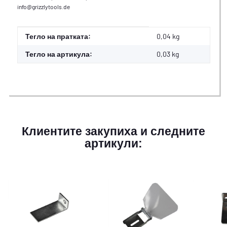
info@grizzlytools.de
#productDetails.itemInformation#
#productDetails.itemValue#
Тегло на пратката:
0,04 kg
Тегло на артикула:
0,03
kg
Клиентите закупиха и следните
артикули: