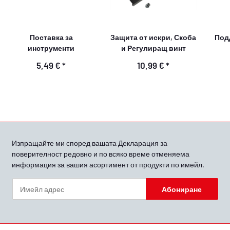
Поставка за
Защита от искри, Скоба
Под
инструменти
и Регулиращ винт
5,49 €
*
10,99 €
*
Изпращайте ми според вашата
Декларация за
поверителност
редовно и по всяко време отменяема
информация за вашия асортимент от продукти по имейл.
Абониране
Бюлетин Абониране