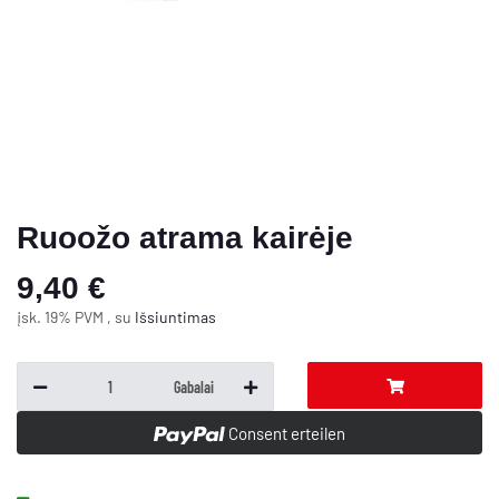
Ruoožo atrama kairėje
9,40 €
įsk. 19% PVM , su
Išsiuntimas
Gabalai
Consent erteilen