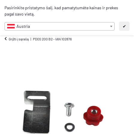
0
Pasirinkite pristatymo šalį, kad pamatytumėte kainas ir prekes
LT
pagal savo vietą.
Austria
✔
Grįžti į sąrašą
PDOS 200 B2 - IAN 102876