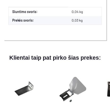
#productDetails.itemInformation#
#productDetails.itemValue#
Siuntimo svoris:
0,04 kg
Prekės svoris:
0,03
kg
Klientai taip pat pirko šias prekes: