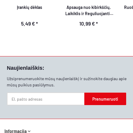
Įrankių dėklas
Apsauga nuo kibirkščių,
Ruoš
Laikiklis ir Reguliuojantis
varžtas
5,49 €
*
10,99 €
*
Naujienlaiškis:
Užsiprenumeruokite mūsų naujienlaiškį ir sužinokite daugiau apie
mūsų puikius pasiūlymus.
Prenumeruoti
Naujienlaiškis Prenumeruoti
Informacija