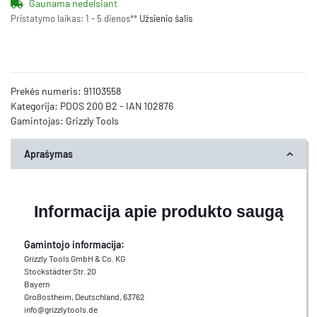
Gaunama nedelsiant
Pristatymo laikas:
1 - 5 dienos**
Užsienio šalis
Prekės numeris:
91103558
Kategorija:
PDOS 200 B2 - IAN 102876
Gamintojas:
Grizzly Tools
Aprašymas
Informacija apie produkto saugą
Gamintojo informacija:
Grizzly Tools GmbH & Co. KG
Stockstädter Str. 20
Bayern
Großostheim, Deutschland, 63762
info@grizzlytools.de