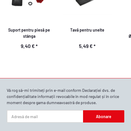
Suport pentru piesă pe
Tavă pentru unelte
stânga
Ø
9,40 €
*
5,49 €
*
Vă rog să-mi trimiteți prin e-mail conform
Declarației dvs. de
confidențialitate
informații revocabile în mod regulat și în orice
moment despre gama dumneavoastră de produse.
Abonare
Buletin informativ Abonare