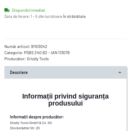
Disponibil imediat
Data de livrare:
1 - 5 zile lucrătoare
În străinătate
Număr articol:
91103042
Categorie:
PSBS 240 B2 - IAN 113076
Producător:
Grizzly Tools
Descriere
Informații privind siguranța
produsului
Informații despre producător:
Grizzly Tools GmbH & Co. KG
Stockstädter Str. 20