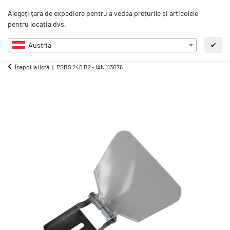
0
Alegeți țara de expediere pentru a vedea prețurile și articolele
RO
pentru locația dvs.
Austria
✔
Înapoi la listă
PSBS 240 B2 - IAN 113076