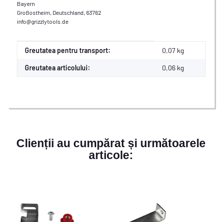
Bayern
Großostheim, Deutschland, 63762
info@grizzlytools.de
#productDetails.itemInformation#
#productDetails.itemValue#
Greutatea pentru transport:
0,07 kg
Greutatea articolului:
0,06
kg
Clienții au cumpărat și următoarele
articole: