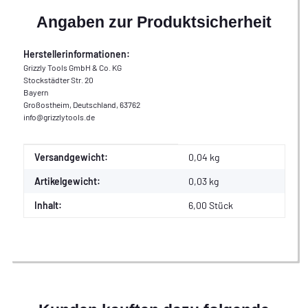
Angaben zur Produktsicherheit
Herstellerinformationen:
Grizzly Tools GmbH & Co. KG
Stockstädter Str. 20
Bayern
Großostheim, Deutschland, 63762
info@grizzlytools.de
Produkteigenschaft
Wert
Versandgewicht:
0,04 kg
Artikelgewicht:
0,03
kg
Inhalt:
6,00 Stück