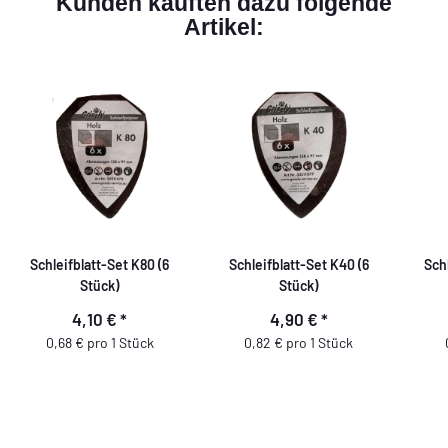
Kunden kauften dazu folgende
Artikel:
Schleifblatt-Set K80 (6
Schleifblatt-Set K40 (6
Sch
Stück)
Stück)
4,10 €
*
4,90 €
*
0,68 € pro 1 Stück
0,82 € pro 1 Stück