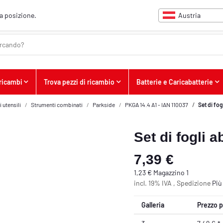
Austria
ua posizione.
 ricambi
Trova pezzi di ricambio
Batterie e Caricabatterie
 utensili
Strumenti combinati
Parkside
PKGA 14.4 A1 - IAN 110037
Set di fog
Set di fogli a
7,39 €
1,23 € Magazzino 1
incl. 19% IVA , Spedizione
Pi
Galleria
Prezzo p