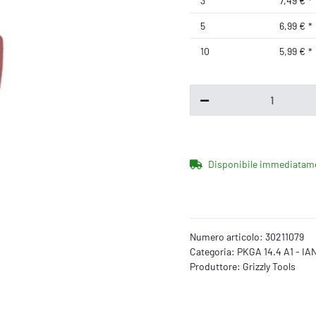
3
7,49 €
*
5
6,99 €
*
10
5,99 €
*
Disponibile immediatam
Numero articolo:
30211079
Categoria:
PKGA 14.4 A1 - IA
Produttore:
Grizzly Tools