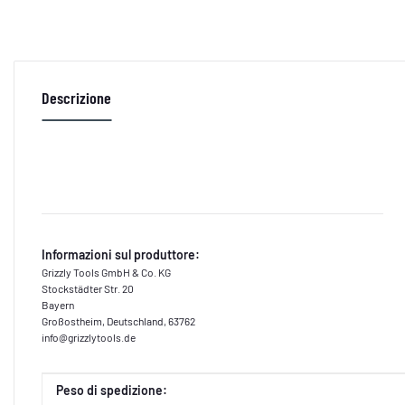
Descrizione
Informazioni sul produttore:
Grizzly Tools GmbH & Co. KG
Stockstädter Str. 20
Bayern
Großostheim, Deutschland, 63762
info@grizzlytools.de
Caratteristica del prodotto
Valore
Peso di spedizione: