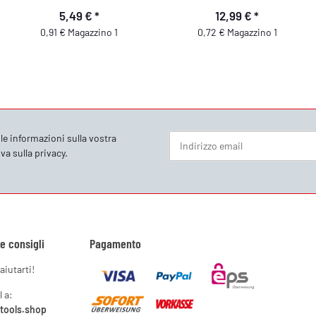
5,49 €
*
12,99 €
*
0,91 € Magazzino 1
0,72 € Magazzino 1
le informazioni sulla vostra
va sulla privacy
.
Newsletter Iscriviti
 e consigli
Pagamento
aiutarti!
l a:
ytools.shop