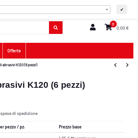
IT
Contatto
A+
A-
✔
0
0,00 €
Offerte
li abrasivi K120 (6 pezzi)
brasivi K120 (6 pezzi)
ù
spese di spedizione
er pezzo / pz.
Prezzo base