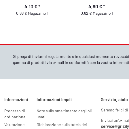
4,10 €
*
4,90 €
*
0,68 € Magazzino 1
0,82 € Magazzino 1
Si prega di inviarmi regolarmente e in qualsiasi momento revocabi
gamma di prodotti via e-mail in conformità con la vostra
informati
Informazioni
Informazioni legali
Servizio, aiuto
Saremo felici di 
Processo di
Note sullo smaltimento degli oli
ordinazione
usati
Inviaci un'e-mai
Valutazione
Dichiarazione sulla tutela dei
service@grizzl