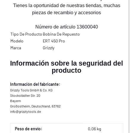
Tienes la oportunidad de nuestras tiendas, muchas
piezas de recambio y accesorios
Número de artículo 13600040
Tipo De Producto
Bobina De Repuesto
Modelo
ERT 450 Pro
Marca
Grizzly
Información sobre la seguridad del
producto
Información del fabricante:
Grizzly Tools GmbH & Co. KG
Stockstädter Str. 20
Bayern
Großostheim, Deutschland, 63762
info@grizzlytools.de
Propiedad del producto
Valor
Peso de envío:
0,06 kg