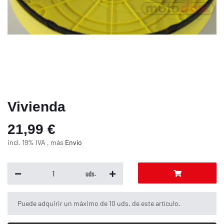
Vivienda
21,99 €
incl. 19% IVA , más
Envío
uds.
x
Puede adquirir un máximo de 10 uds. de este artículo.