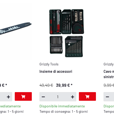
Grizzly Tools
Grizzly
Insieme di accessori
Cavo m
sinist
9 €
*
49,49 €
39,99 €
*
9,99 
mediatamente
Disponibile immediatamente
Dispo
na: 1 - 5 giorni
Tempo di consegna: 1 - 5 giorni
Tempo 