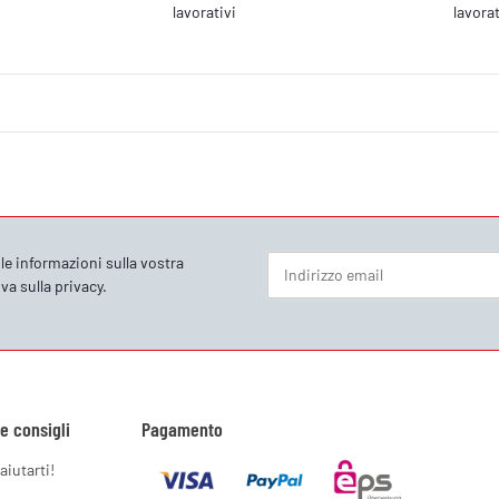
lavorativi
lavorat
le informazioni sulla vostra
va sulla privacy
.
Newsletter Iscriviti
 e consigli
Pagamento
aiutarti!