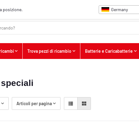
Germany
ua posizione.
 ricambi
Trova pezzi di ricambio
Batterie e Caricabatterie
 speciali
o
Articoli per pagina