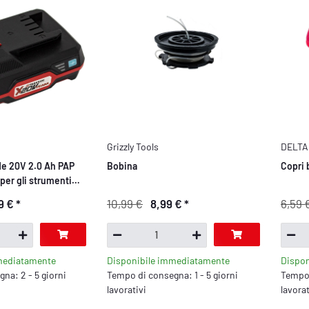
Grizzly Tools
DELTA
de 20V 2.0 Ah PAP
Bobina
Copri 
 per gli strumenti
Parkside X 20V
9 €
*
10,99 €
8,99 €
*
6,59 
mediatamente
Disponibile immediatamente
Dispo
na: 2 - 5 giorni
Tempo di consegna: 1 - 5 giorni
Tempo 
lavorativi
lavorat