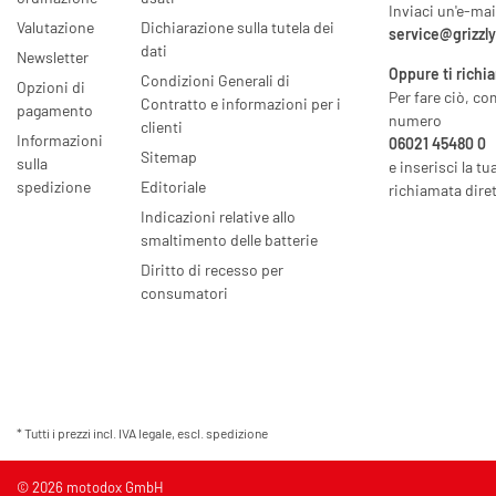
Inviaci un'e-mai
Valutazione
Dichiarazione sulla tutela dei
service@grizzl
dati
Newsletter
Oppure ti richi
Condizioni Generali di
Opzioni di
Per fare ciò, co
Contratto e informazioni per i
pagamento
numero
clienti
Informazioni
06021 45480 0
Sitemap
sulla
e inserisci la tu
spedizione
Editoriale
richiamata diret
Indicazioni relative allo
smaltimento delle batterie
Diritto di recesso per
consumatori
* Tutti i prezzi incl. IVA legale, escl.
spedizione
© 2026 motodox GmbH