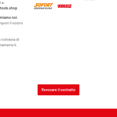
l a:
ytools.shop
amiamo noi.
mponi il nostro
a richiesta di
tamente lì.
Revocare il contratto