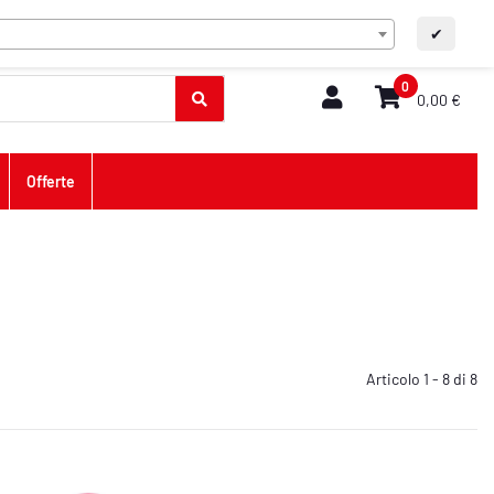
IT
Contatto
A+
A-
✔
0
0,00 €
Offerte
Articolo 1 - 8 di 8