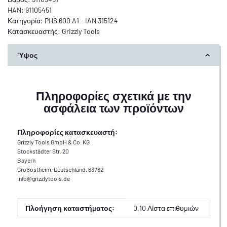
HAN:
91105451
Κατηγορία:
PHS 600 A1 - IAN 315124
Κατασκευαστής:
Grizzly Tools
Ύψος
Πληροφορίες σχετικά με την
ασφάλεια των προϊόντων
Πληροφορίες κατασκευαστή:
Grizzly Tools GmbH & Co. KG
Stockstädter Str. 20
Bayern
Großostheim, Deutschland, 63762
info@grizzlytools.de
Αξία
Κατασκευαστής
Πλοήγηση καταστήματος:
0,10 Λίστα επιθυμιών