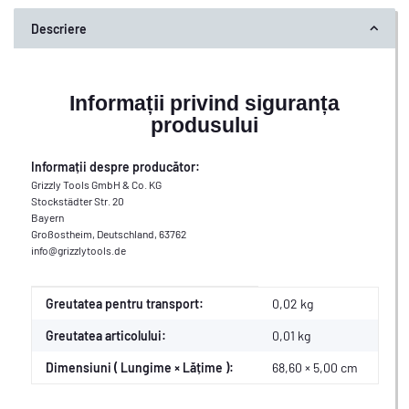
Descriere
Informații privind siguranța
produsului
Informații despre producător:
Grizzly Tools GmbH & Co. KG
Stockstädter Str. 20
Bayern
Großostheim, Deutschland, 63762
info@grizzlytools.de
#productDetails.itemInformation#
#productDetails.itemValue#
Greutatea pentru transport:
0,02 kg
Greutatea articolului:
0,01
kg
Dimensiuni ( Lungime × Lățime ):
68,60 × 5,00 cm