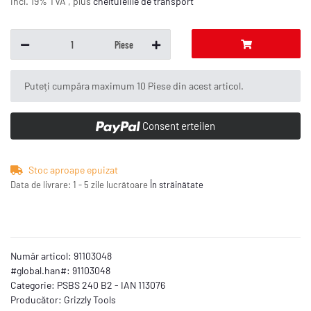
incl. 19% TVA , plus
cheltuielile de transport
Piese
x
Puteți cumpăra maximum 10 Piese din acest articol.
Consent erteilen
Stoc aproape epuizat
Data de livrare:
1 - 5 zile lucrătoare
În străinătate
Număr articol:
91103048
#global.han#:
91103048
Categorie:
PSBS 240 B2 - IAN 113076
Producător:
Grizzly Tools