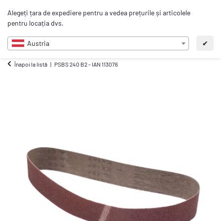
0
Alegeți țara de expediere pentru a vedea prețurile și articolele
RO
pentru locația dvs.
Austria
✔
Înapoi la listă
PSBS 240 B2 - IAN 113076