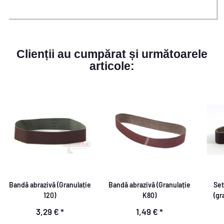
Clienții au cumpărat și următoarele
articole:
Bandă abrazivă (Granulație
Bandă abrazivă (Granulație
Set
120)
K80)
(gr
3,29 €
*
1,49 €
*