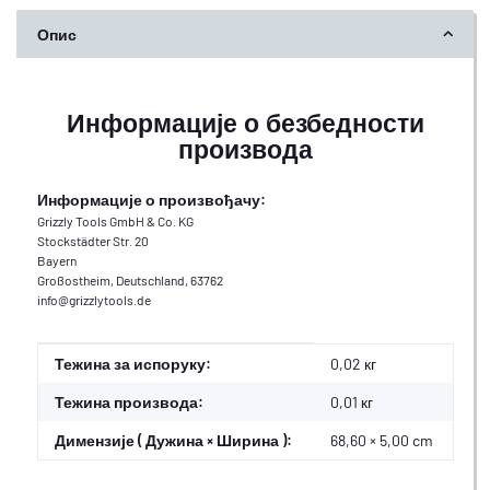
Опис
Информације о безбедности
производа
Информације о произвођачу:
Grizzly Tools GmbH & Co. KG
Stockstädter Str. 20
Bayern
Großostheim, Deutschland, 63762
info@grizzlytools.de
#productDetails.itemInformation#
#productDetails.itemValue#
Тежина за испоруку:
0,02 кг
Тежина производа:
0,01
кг
Димензије ( Дужина × Ширина ):
68,60 × 5,00 cm