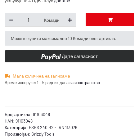
укључује 19% ПДВ , плус
доставе
Комади
x
Можете купити максимално 10 Комади овог артикла.
Дајте сагласност
Мала количина на залихама
Време испоруке:
1 – 5 радних дана
за иностранство
Број артикла:
91103048
HAN:
91103048
Категорија:
PSBS 240 B2 - IAN 113076
Произвођач:
Grizzly Tools