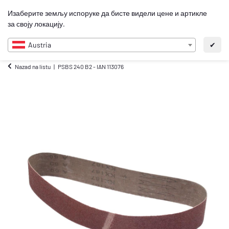
0
Изаберите земљу испоруке да бисте видели цене и артикле
SR
за своју локацију.
Austria
✔
Nazad na listu
PSBS 240 B2 - IAN 113076