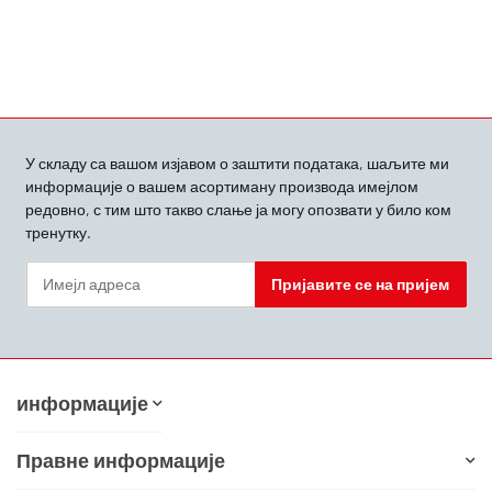
У складу са вашом
изјавом о заштити података, шаљите ми
информације о вашем асортиману производа имејлом
редовно, с тим што такво слање ја могу опозвати у било ком
тренутку.
Пријавите се на пријем
Билтен Пријавите се на пријем
информације
Правне информације