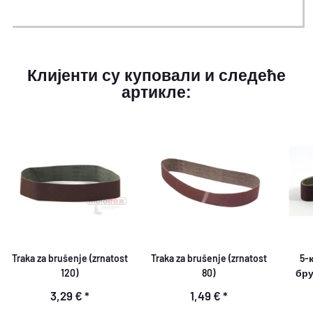
Клијенти су куповали и следеће
артикле:
Traka za brušenje (zrnatost
Traka za brušenje (zrnatost
5-
120)
80)
бру
50м
3,29 €
*
1,49 €
*