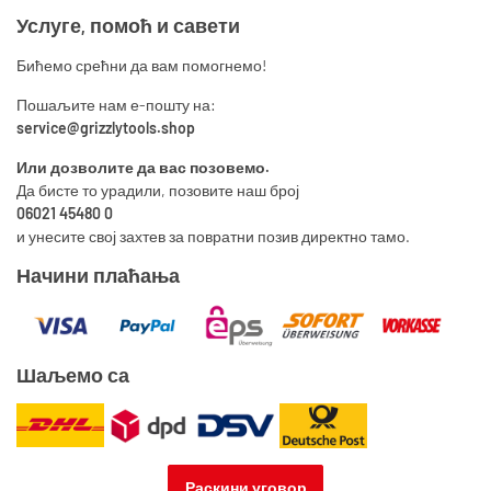
Услуге, помоћ и савети
Бићемо срећни да вам помогнемо!
Пошаљите нам е-пошту на:
service@grizzlytools.shop
Или дозволите да вас позовемо.
Да бисте то урадили, позовите наш број
06021 45480 0
и унесите свој захтев за повратни позив директно тамо.
Начини плаћања
Шаљемо са
Раскини уговор