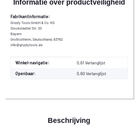
Informatie over productveiligheid
Fabrikantinformatie:
Grizzly Tools GmbH & Co. KG
Stockstädter Str. 20
Bayern
Großostheim, Deutschland, 63762
info@grizzlytools.de
Waarde
Fabrikant
Winkel-navigatie:
0,61 Verlanglijst
Openbaar:
0,60
Verlanglijst
Beschrijving