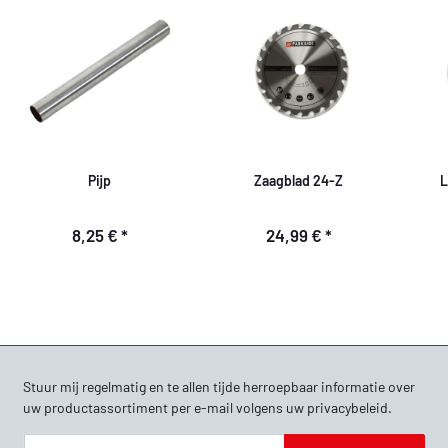
Pijp
Zaagblad 24-Z
L
8,25 €
*
24,99 €
*
Stuur mij regelmatig en te allen tijde herroepbaar informatie over
uw productassortiment per e-mail volgens uw
privacybeleid
.