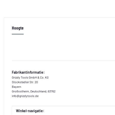
Hoogte
Fabrikantinformatie:
Grizzly Tools GmbH & Co. KG
Stockstädter Str. 20
Bayern
Großostheim, Deutschland, 63762
info@grizzlytools.de
Waarde
Fabrikant
Winkel-navigatie: