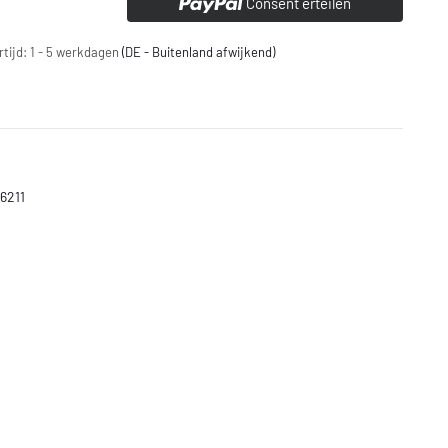
Consent erteilen
rtijd:
1 - 5 werkdagen
(DE - Buitenland afwijkend)
56211