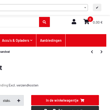
NL
FAQ / contact
A+
A-
✔
0
0,00 €
Accu's & Opladers
Aanbiedingen
 handvat
t
ending
Excl.
verzendkosten
In de winkelwagentje
stuks.