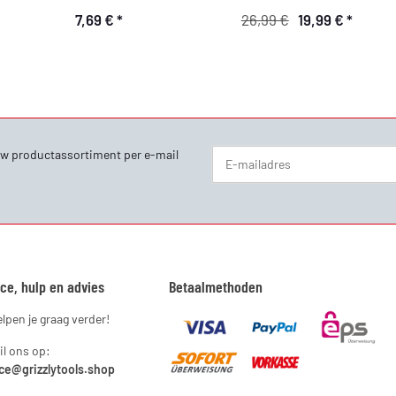
Parkside X 20V
7,69 €
*
26,99 €
19,99 €
*
familiegereedschap
r uw productassortiment per e-mail
Nieuwsbrief Abonneren
ce, hulp en advies
Betaalmethoden
lpen je graag verder!
l ons op:
ce@grizzlytools.shop