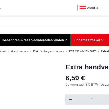
Austria
.
Toebehoren & reserveonderdelen vinden
Onderdeelzoeker
abest
Grastrimmers
Elektrische grastrimmers
FRT 450 A1 - IAN 56211
Extra
Extra handva
6,59 €
Op voorraad 19% BTW , Verz