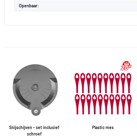
Openbaar:
Snijschijven - set inclusief
Plastic mes
schroef