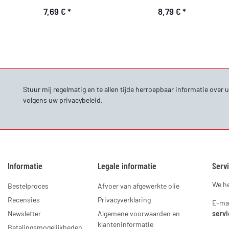
7,69 €
*
8,79 €
*
Stuur mij regelmatig en te allen tijde herroepbaar informatie ove
volgens uw
privacybeleid
.
Informatie
Legale informatie
Servi
We he
Bestelproces
Afvoer van afgewerkte olie
Recensies
Privacyverklaring
E-mai
Newsletter
Algemene voorwaarden en
servi
klanteninformatie
Betalingsmogelijkheden