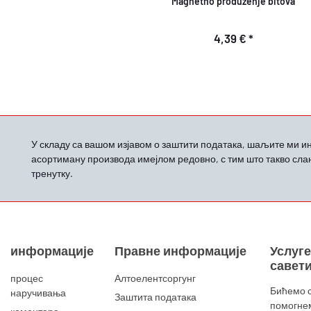
Magnetno produženje bitova
4,39 €
*
У складу са вашом
изјавом о заштити података, шаљите ми 
асортиману производа имејлом
редовно, с тим што такво сла
тренутку.
информације
Правне информације
Услуге
савет
процес
Алтоелентсоргунг
Бићемо 
наручивања
Заштита података
помогне