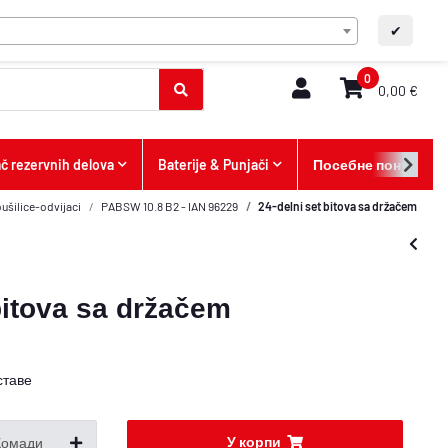
SR
ФАК/Контакт
A+
A-
✔
0
0,00 €
ač rezervnih delova
Baterije & Punjači
Посебне понуде
ušilice-odvijaci
PABSW 10.8 B2 - IAN 96229
24-delni set bitova sa držačem
bitova sa držačem
ставе
У корпи
Комади