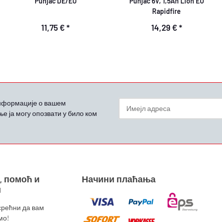
Punjač DE/EU
Punjač 6V, 1,5Ah Lion EU
Rapidfire
11,75 €
*
14,29 €
*
информације о вашем
ње ја могу опозвати у било ком
Билтен Пријавите се на пријем
, помоћ и
Начини плаћања
и
срећни да вам
мо!