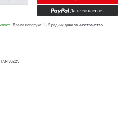
Дајте сагласност
ивост
Време испоруке:
1 – 5 радних дана
за иностранство
 IAN 96229