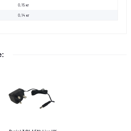
0,15 кг
0,14
кг
е: