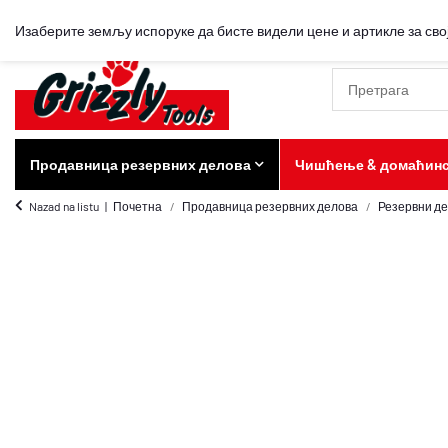
Изаберите земљу испоруке да бисте видели цене и артикле за свој
Продавница резервних делова
Чишћење & домаћин
Nazad na listu
Почетна
Продавница резервних делова
Резервни де