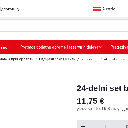
Austria
у локацију.
ство
Pretraga dodatne opreme i rezervnih delova
Pretraživ
лови & прибор алати
Одвијачи / аку-бушилице
Parkside
Akumulatorske b
24-delni set 
11,75 €
укључује 19% ПДВ , плус
до