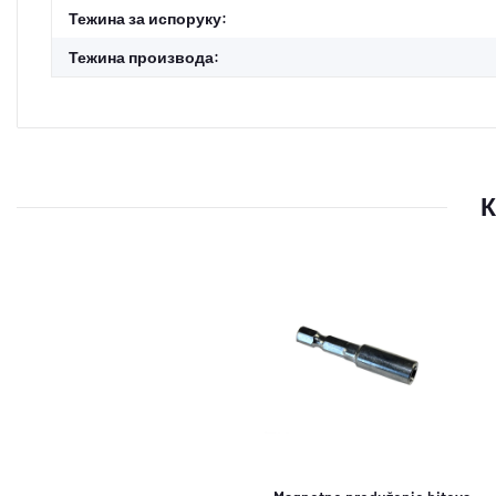
#productDetails.itemInformation#
#productDetails.itemValue#
Тежина за испоруку:
Тежина производа:
К