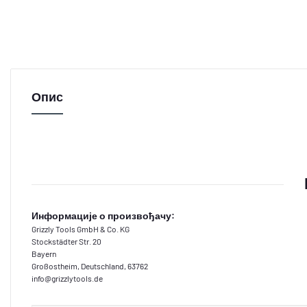
Опис
Информације о произвођачу:
Grizzly Tools GmbH & Co. KG
Stockstädter Str. 20
Bayern
Großostheim, Deutschland, 63762
info@grizzlytools.de