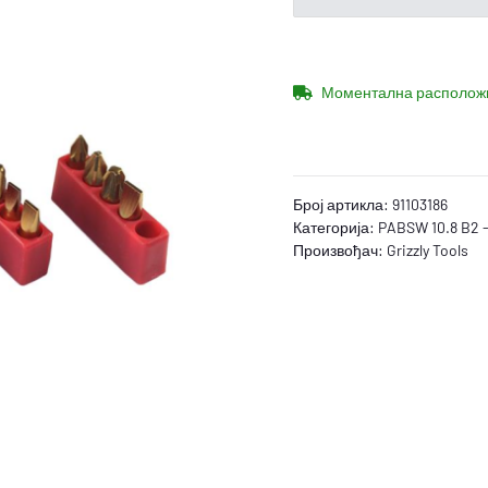
Моментална располож
Број артикла:
91103186
Категорија:
PABSW 10.8 B2 -
Произвођач:
Grizzly Tools