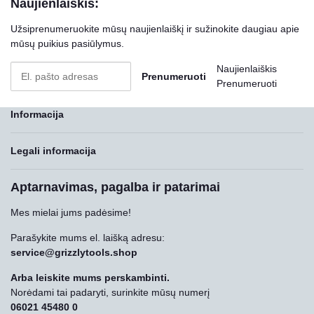
Naujienlaiškis:
Užsiprenumeruokite mūsų naujienlaiškį ir sužinokite daugiau apie
mūsų puikius pasiūlymus.
Naujienlaiškis
Prenumeruoti
Prenumeruoti
Informacija
Legali informacija
Aptarnavimas, pagalba ir patarimai
Mes mielai jums padėsime!
Parašykite mums el. laišką adresu:
service@grizzlytools.shop
Arba leiskite mums perskambinti.
Norėdami tai padaryti, surinkite mūsų numerį
06021 45480 0