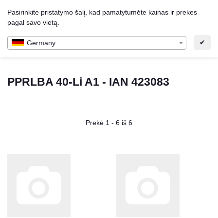
Pasirinkite pristatymo šalį, kad pamatytumėte kainas ir prekes
LT
0
0,00 €
pagal savo vietą.
✔
Germany
PPRLBA 40-Li A1 - IAN 423083
Prekė 1 - 6 iš 6