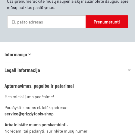
Užsiprenumeruokite mūsų naujienlaiškį ir sužinokite daugiau apie
mūsų puikius pasiūlymus.
Prenumeruoti
Naujienlaiškis Prenumeruoti
Informacija
Legali informacija
Aptarnavimas, pagalba ir patarimai
Mes mielai jums padėsime!
Parašykite mums el. laišką adresu:
service@grizzlytools.shop
Arba leiskite mums perskambinti.
Norėdami tai padaryti, surinkite mūsų numerį