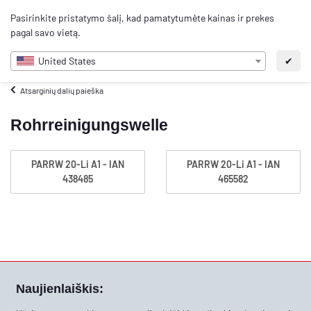
0
Pasirinkite pristatymo šalį, kad pamatytumėte kainas ir prekes
LT
pagal savo vietą.
United States
✔
Atsarginių dalių paieška
Rohrreinigungswelle
PARRW 20-Li A1 - IAN
PARRW 20-Li A1 - IAN
438485
465582
Naujienlaiškis: