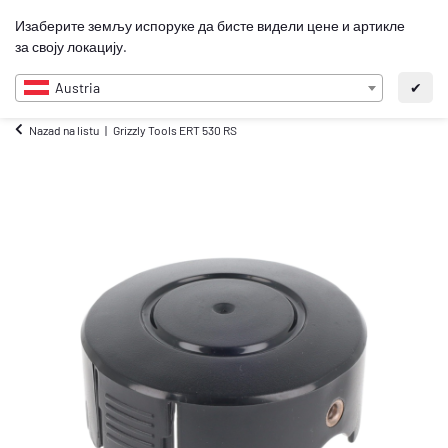
0
Изаберите земљу испоруке да бисте видели цене и артикле
SR
за своју локацију.
Austria
✔
Nazad na listu
Grizzly Tools ERT 530 RS