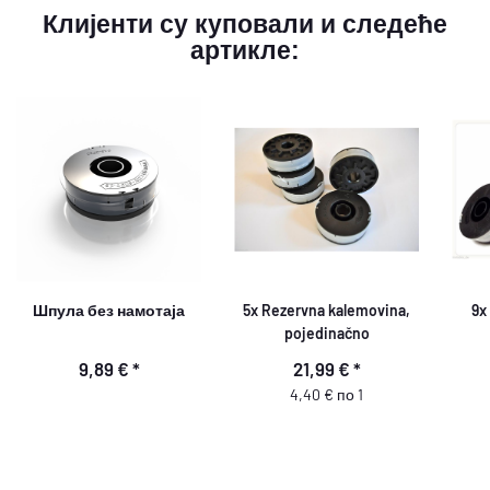
Клијенти су куповали и следеће
артикле:
Шпула без намотаја
5x Rezervna kalemovina,
9x
pojedinačno
9,89 €
*
21,99 €
*
4,40 € по 1