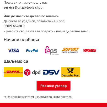
Пошаљите нам е-пошту на:
service@grizzlytools.shop
Или дозволите да вас позовемо.
Да бисте то урадили, позовите наш број
06021 45480 0
и унесите свој захтев за повратни позив директно тамо.
Начини плаћања
Шаљемо са
Раскини уговор
* Све цене обухватају ПДВ, плус
трошкова доставе