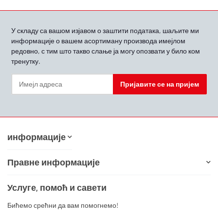
У складу са вашом
изјавом о заштити података, шаљите ми
информације о вашем асортиману производа имејлом
редовно, с тим што такво слање ја могу опозвати у било ком
тренутку.
Пријавите се на пријем
Билтен Пријавите се на пријем
информације
Правне информације
Услуге, помоћ и савети
Бићемо срећни да вам помогнемо!