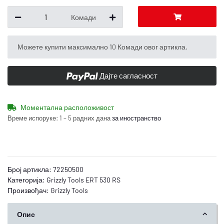
Комади
x
Можете купити максимално 10 Комади овог артикла.
Дајте сагласност
Моментална расположивост
Време испоруке:
1 – 5 радних дана
за иностранство
Број артикла:
72250500
Категорија:
Grizzly Tools ERT 530 RS
Произвођач:
Grizzly Tools
Опис