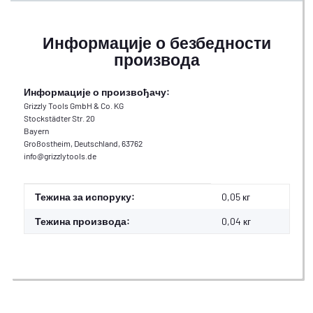
Информације о безбедности
производа
Информације о произвођачу:
Grizzly Tools GmbH & Co. KG
Stockstädter Str. 20
Bayern
Großostheim, Deutschland, 63762
info@grizzlytools.de
#productDetails.itemInformation#
#productDetails.itemValue#
Тежина за испоруку:
0,05 кг
Тежина производа:
0,04
кг