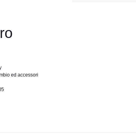
ro
y
cambio ed accessori
05