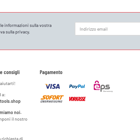
le informazioni sulla vostra
va sulla privacy
.
Newsletter Iscriviti
 e consigli
Pagamento
aiutarti!
l a:
ytools.shop
amiamo noi.
mponi il nostro
a richiesta di