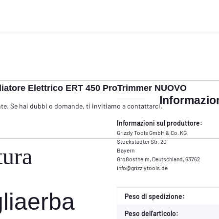
liatore Elettrico ERT 450 ProTrimmer NUOVO
Informazion
te. Se hai dubbi o domande, ti invitiamo a contattarci.
Informazioni sul produttore:
Grizzly Tools GmbH & Co. KG
Stockstädter Str. 20
tura
Bayern
Großostheim, Deutschland, 63762
info@grizzlytools.de
gliaerba
Caratteristica del prodotto
Valore
Peso di spedizione:
Peso dell'articolo: