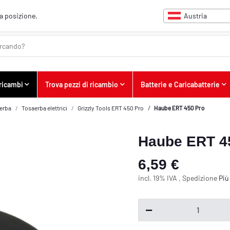
Austria
ua posizione.
 ricambi
Trova pezzi di ricambio
Batterie e Caricabatterie
erba
Tosaerba elettrici
Grizzly Tools ERT 450 Pro
Haube ERT 450 Pro
Haube ERT 4
6,59 €
incl. 19% IVA , Spedizione
Pi