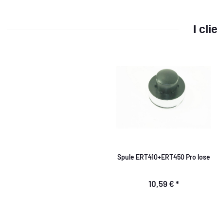
I cl
Spule ERT410+ERT450 Pro lose
10,59 €
*