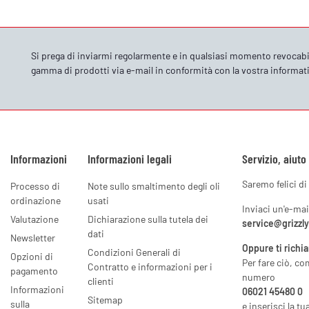
Si prega di inviarmi regolarmente e in qualsiasi momento revocabi
gamma di prodotti via e-mail in conformità con la vostra
informati
Informazioni
Informazioni legali
Servizio, aiuto
Saremo felici di 
Processo di
Note sullo smaltimento degli oli
ordinazione
usati
Inviaci un'e-mai
Valutazione
Dichiarazione sulla tutela dei
service@grizzl
dati
Newsletter
Oppure ti richi
Condizioni Generali di
Opzioni di
Per fare ciò, co
Contratto e informazioni per i
pagamento
numero
clienti
Informazioni
06021 45480 0
Sitemap
sulla
e inserisci la tu