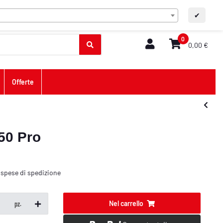
IT
Contatto
A+
A-
✔
0
0,00 €
Offerte
50 Pro
ù
spese di spedizione
Nel carrello
pz.