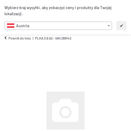
0
Wybierz kraj wysyłki, aby zobaczyć ceny i produkty dla Twojej
PL
lokalizacji.
Austria
✔
Powrót do listy
PLKA 3,6 A2 - IAN 289142