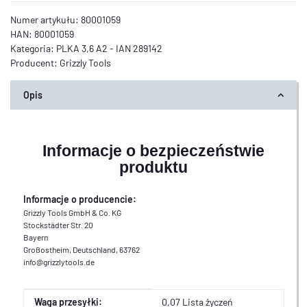
Numer artykułu:
80001059
HAN:
80001059
Kategoria:
PLKA 3,6 A2 - IAN 289142
Producent:
Grizzly Tools
Opis
Informacje o bezpieczeństwie
produktu
Informacje o producencie:
Grizzly Tools GmbH & Co. KG
Stockstädter Str. 20
Bayern
Großostheim, Deutschland, 63762
info@grizzlytools.de
Cecha produktu
Wartość
Waga przesyłki:
0,07 Lista życzeń