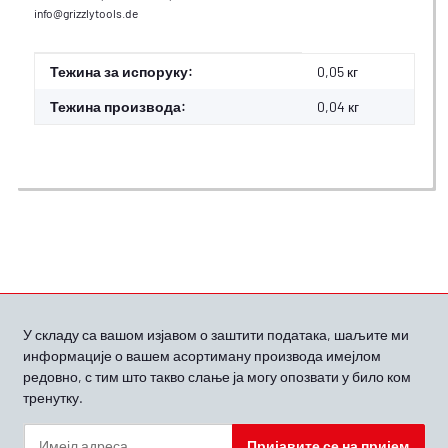
info@grizzlytools.de
#productDetails.itemInformation#
#productDetails.itemValue#
Тежина за испоруку:
0,05 кг
Тежина производа:
0,04
кг
У складу са вашом
изјавом о заштити података, шаљите ми
информације о вашем асортиману производа имејлом
редовно, с тим што такво слање ја могу опозвати у било ком
тренутку.
Пријавите се на пријем