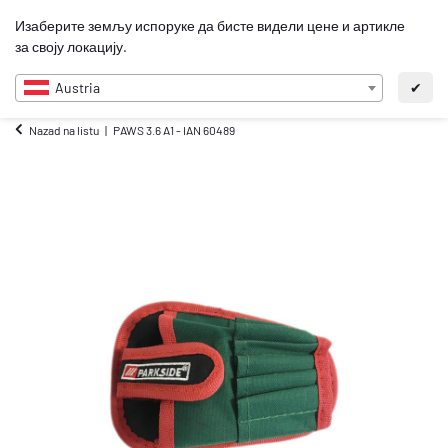
0
Изаберите земљу испоруке да бисте видели цене и артикле
SR
за своју локацију.
Austria
✔
Nazad na listu
PAWS 3.6 A1 - IAN 60489