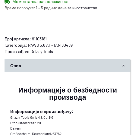
Моментална расположивост
Време испоруке:
1 – 5 радних дана
за иностранство
Број артикла:
91103181
Категорија:
PAWS 3.6 A1 - IAN 60489
Произвођач:
Grizzly Tools
Опис
Информације о безбедности
производа
Информације о произвођачу:
Grizzly Tools GmbH & Co. KG
Stockstädter Str. 20
Bayern
Großostheim, Deutschland, 63762