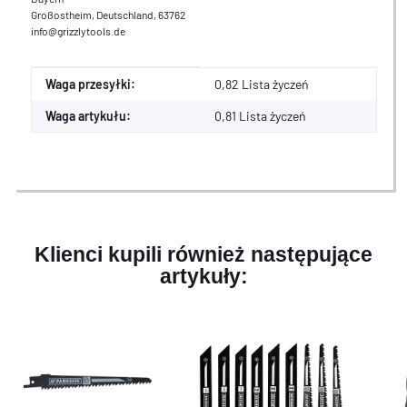
Großostheim, Deutschland, 63762
info@grizzlytools.de
Cecha produktu
Wartość
Waga przesyłki:
0,82 Lista życzeń
Waga artykułu:
0,81
Lista życzeń
Klienci kupili również następujące
artykuły: