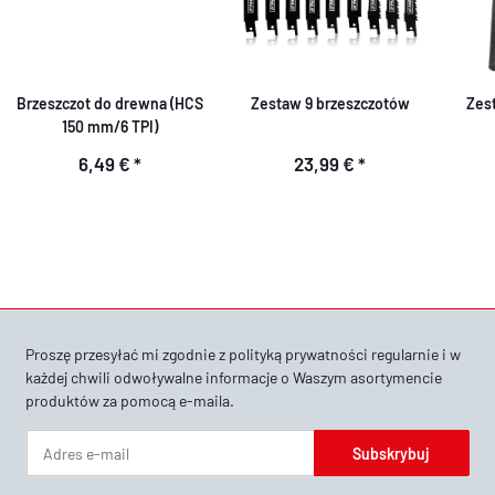
Brzeszczot do drewna (HCS
Zestaw 9 brzeszczotów
Zes
150 mm/6 TPI)
6,49 €
*
23,99 €
*
Proszę przesyłać mi zgodnie z
polityką prywatności
regularnie i w
każdej chwili odwoływalne informacje o Waszym asortymencie
produktów za pomocą e-maila.
Subskrybuj
Newsletter Subskrybuj