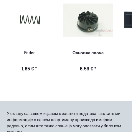
Feder
Основна плоча
1,65 €
*
6,59 €
*
У складу са вашом
изјавом о заштити података, шаљите ми
информације о вашем асортиману производа имејлом
редовно, с тим што такво слање ја могу опозвати у било ком
тренутку.