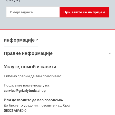
Пријавите се на пријем
Билтен Пријавите се на пријем
информације
Правне информације
Услуге, помоћ и савети
Бићемо срећни да вам помогнемо!
Пошаљите нам е-пошту на:
service@grizzlytools.shop
Или дозволите да вас позовемо.
Да бисте то урадили, позовите наш број
06021 45480 0