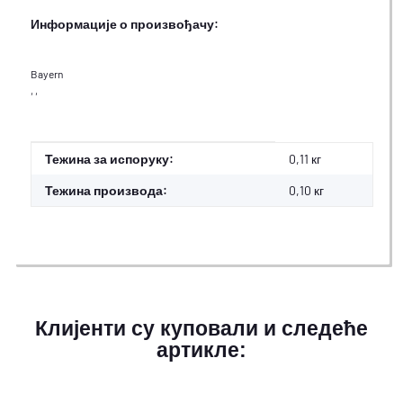
Информације о произвођачу:
Bayern
, ,
#productDetails.itemInformation#
#productDetails.itemValue#
Тежина за испоруку:
0,11 кг
Тежина производа:
0,10
кг
Клијенти су куповали и следеће
артикле: