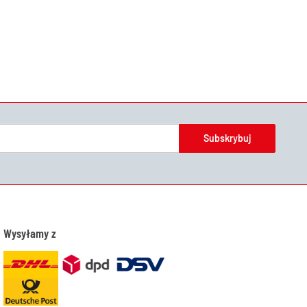
Subskrybuj
Wysyłamy z