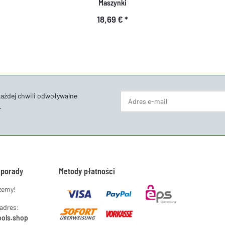
Maszynki
18,69 €
*
każdej chwili odwoływalne
.
Newsletter Subskrybuj
 porady
Metody płatności
żemy!
 adres:
ools.shop