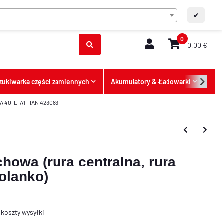
PL
Kontakt
A+
A-
✔
0
0,00 €
ukiwarka części zamiennych
Akumulatory & Ładowarki
Ofe
 40-Li A1 - IAN 423083
owa (rura centralna, rura
kolanko)
s
koszty wysyłki