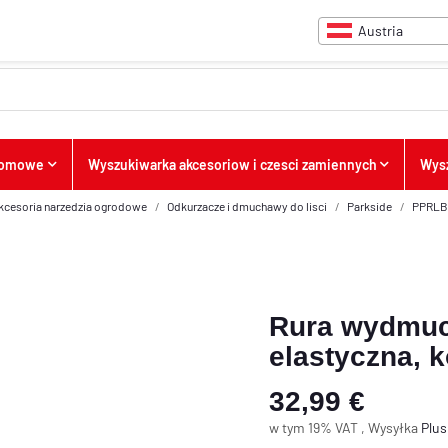
Austria
 domowe
Wyszukiwarka akcesoriow i czesci zamiennych
Wysz
akcesoria narzedzia ogrodowe
Odkurzacze i dmuchawy do lisci
Parkside
PPRLBA
Rura wydmuch
elastyczna, 
32,99 €
w tym 19% VAT , Wysyłka
Plu