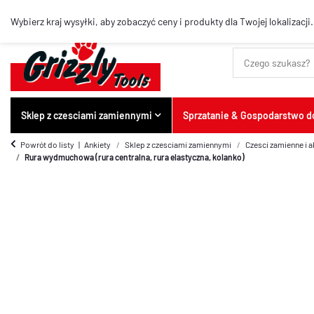
Najlepsze artykuły
Wybierz kraj wysyłki, aby zobaczyć ceny i produkty dla Twojej lokalizacji.
Sklep z czesciami zamiennymi
Sprzatanie & Gospodarstwo
Powrót do listy
Ankiety
Sklep z czesciami zamiennymi
Czesci zamienne i 
Rura wydmuchowa (rura centralna, rura elastyczna, kolanko)