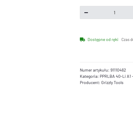
Dostępne od ręki
Czas d
Numer artykułu:
91110462
Kategoria:
PPRLBA 40-Li A1 
Producent:
Grizzly Tools