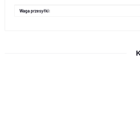
Cecha produktu
Wartość
Waga przesyłki:
K