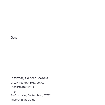
Opis
Informacje o producencie:
Grizzly Tools GmbH & Co. KG
Stockstädter Str. 20
Bayern
Großostheim, Deutschland, 63762
info@grizzlytools.de