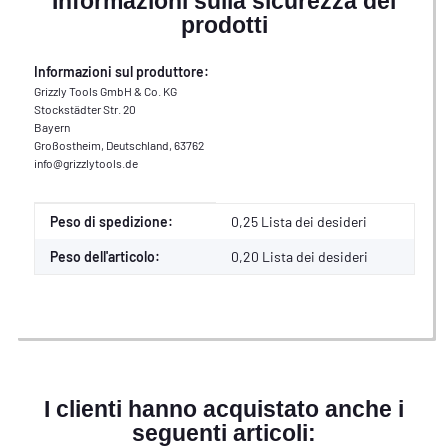
Informazioni sulla sicurezza dei
prodotti
Informazioni sul produttore:
Grizzly Tools GmbH & Co. KG
Stockstädter Str. 20
Bayern
Großostheim, Deutschland, 63762
info@grizzlytools.de
Caratteristica del prodotto
Valore
Peso di spedizione:
0,25 Lista dei desideri
Peso dell'articolo:
0,20
Lista dei desideri
I clienti hanno acquistato anche i
seguenti articoli: