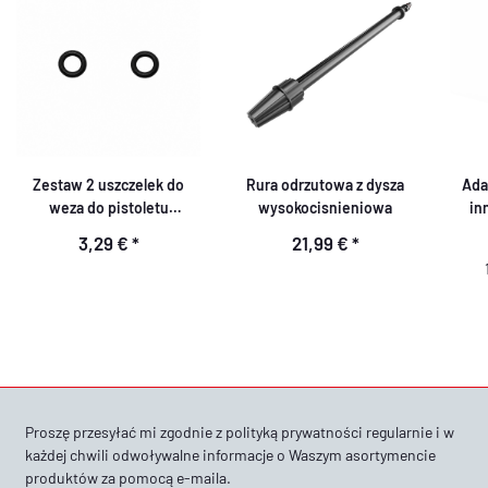
Zestaw 2 uszczelek do
Rura odrzutowa z dysza
Ada
weza do pistoletu
wysokocisnieniowa
in
natryskowego
3,29 €
*
21,99 €
*
Proszę przesyłać mi zgodnie z
polityką prywatności
regularnie i w
każdej chwili odwoływalne informacje o Waszym asortymencie
produktów za pomocą e-maila.