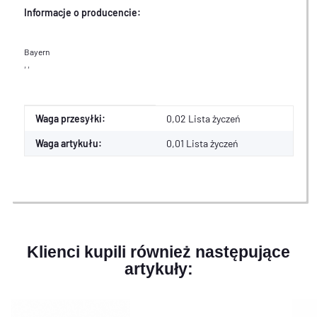
Informacje o producencie:
Bayern
, ,
Cecha produktu
Wartość
Waga przesyłki:
0,02 Lista życzeń
Waga artykułu:
0,01
Lista życzeń
Klienci kupili również następujące
artykuły: