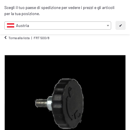
0
Scegli il tuo paese di spedizione per vedere i prezzi e gli articoli
IT
per la tua posizione.
Austria
✔
Torna alla lista
FRT 500/8