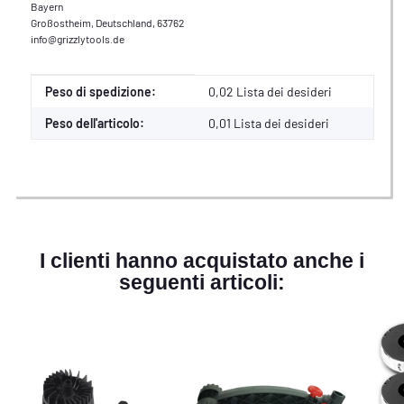
Bayern
Großostheim, Deutschland, 63762
info@grizzlytools.de
Caratteristica del prodotto
Valore
Peso di spedizione:
0,02 Lista dei desideri
Peso dell'articolo:
0,01
Lista dei desideri
I clienti hanno acquistato anche i
seguenti articoli: