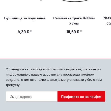
Бушилица за подизање
Сегментна трака 1400мм
Nassf
x 7мм
ot
4,39 €
*
18,69 €
*
У складу са вашом
изјавом о заштити података, шаљите ми
информације о вашем асортиману производа имејлом
редовно, с тим што такво слање ја могу опозвати у било ком
тренутку.
Пријавите се на пријем
Билтен Пријавите се на пријем