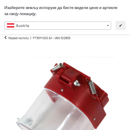
0
Изаберите земљу испоруке да бисте видели цене и артикле
SR
за своју локацију.
Austria
✔
Nazad na listu
PTBM 500 A1 - IAN 102855