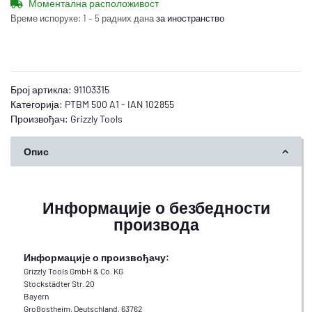
Моментална расположивост
Време испоруке:
1 – 5 радних дана
за иностранство
Број артикла:
91103315
Категорија:
PTBM 500 A1 - IAN 102855
Произвођач:
Grizzly Tools
Опис
Информације о безбедности
производа
Информације о произвођачу:
Grizzly Tools GmbH & Co. KG
Stockstädter Str. 20
Bayern
Großostheim, Deutschland, 63762