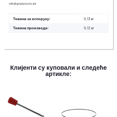
info@grizzlytools.de
#productDetails.itemInformation#
#productDetails.itemValue#
Тежина за испоруку:
0,13 кг
Тежина производа:
0,12
кг
Клијенти су куповали и следеће
артикле: